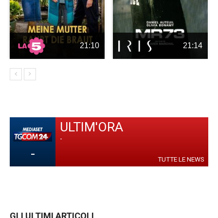
21:10
21:14
ULTIM'ORA
-
-
TUTTE LE NEWS
GLI ULTIMI ARTICOLI