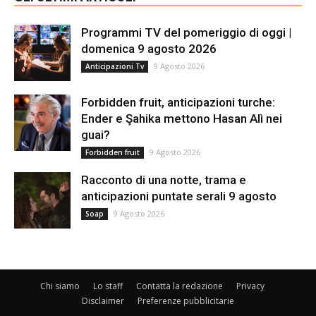
Programmi TV del pomeriggio di oggi |
domenica 9 agosto 2026
9 Agosto 2026
Anticipazioni Tv
Forbidden fruit, anticipazioni turche:
Ender e Şahika mettono Hasan Alì nei
guai?
9 Agosto 2026
Forbidden fruit
Racconto di una notte, trama e
anticipazioni puntate serali 9 agosto
9 Agosto 2026
Soap
Chi siamo
Lo staff
Contatta la redazione
Privacy
Disclaimer
Preferenze pubblicitarie