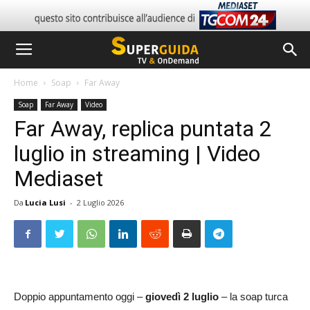
Home
Soap
Far Away
Soap
Far Away
Video
Far Away, replica puntata 2
luglio in streaming | Video
Mediaset
Da
Lucia Lusi
-
2 Luglio 2026
Doppio appuntamento oggi –
giovedì 2 luglio
– la soap turca