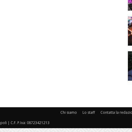
Chi siamo
Lo staff
Contatta la redazi
oli | C.F. P.Iva: 08723421213