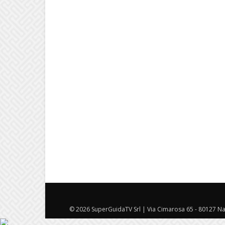
© 2026 SuperGuidaTV Srl | Via Cimarosa 65 - 80127 Nap