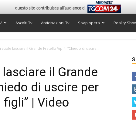
V
Ascolti Tv
Anticipazioni Tv
Soap opera
Reality Sho
 vuole lasciare il Grande Fratello Vip 4: “Chiedo di uscire...
S
 lasciare il Grande
hiedo di uscire per
figli” | Video