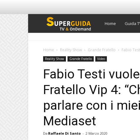
Super
Home
Guida T
Guida
Home
Reality Show
Grande Fratello
Fabio Testi
Reality Show
Grande Fratello
Video
TV
Fabio Testi vuole
Fratello Vip 4: “C
parlare con i miei 
Mediaset
Da
Raffaele Di Santo
-
2 Marzo 2020