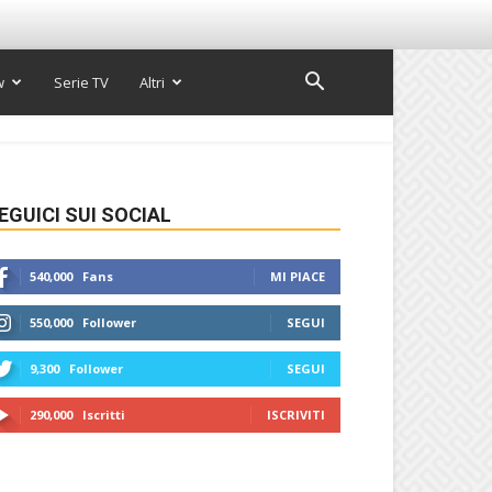
w
Serie TV
Altri
EGUICI SUI SOCIAL
540,000
Fans
MI PIACE
550,000
Follower
SEGUI
9,300
Follower
SEGUI
290,000
Iscritti
ISCRIVITI