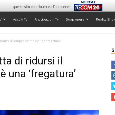
V
Ascolti Tv
Anticipazioni Tv
Soap opera
Reality Sho
 ridursi il compenso: ma c’è una ‘fregatura’
S
a di ridursi il
 una ‘fregatura’