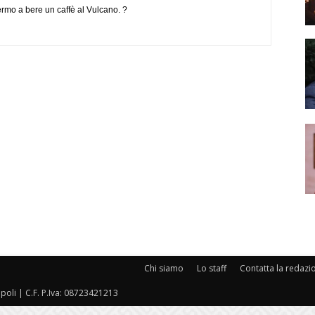
ermo a bere un caffè al Vulcano. ?
Chi siamo
Lo staff
Contatta la redazi
oli | C.F. P.Iva: 08723421213