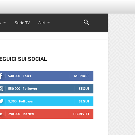
w
Serie TV
Altri
EGUICI SUI SOCIAL
540,000
Fans
MI PIACE
550,000
Follower
SEGUI
9,300
Follower
SEGUI
290,000
Iscritti
ISCRIVITI