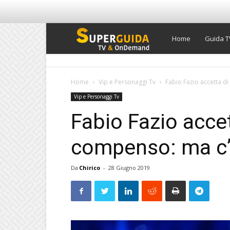
Super
Home
Guida T
Guida
Home
Vip e Personaggi Tv
Fabio Fazio accetta di
Vip e Personaggi Tv
TV
Fabio Fazio accett
compenso: ma c’è
Da
Chirico
-
28 Giugno 2019