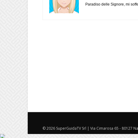
Paradiso delle Signore, mi soff
© 2026 SuperGuidaTV Srl | Via Cimarosa 65 - 80127 Nap