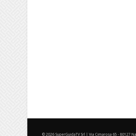
© 2026 SuperGuidaTV Srl | Via Cimarosa 65 - 80127 Nap