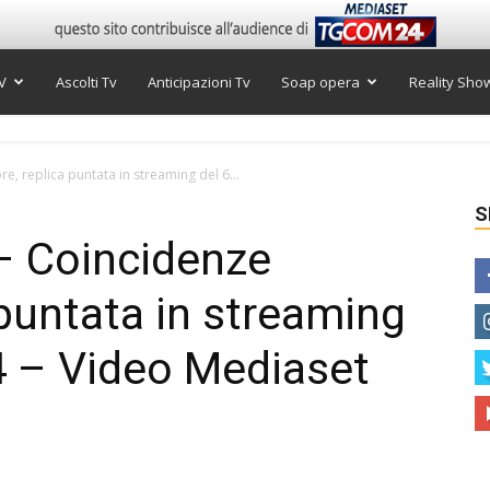
V
Ascolti Tv
Anticipazioni Tv
Soap opera
Reality Sho
, replica puntata in streaming del 6...
S
– Coincidenze
 puntata in streaming
4 – Video Mediaset