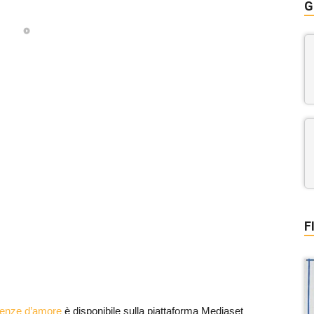
G
F
denze d’amore
è disponibile sulla piattaforma Mediaset