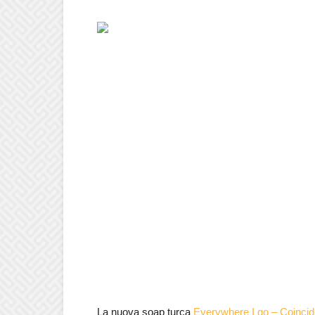
La nuova soap turca
Everywhere I go – Coinci