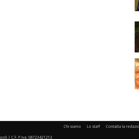
Chi siamo
Lo staff
Contatta la redazi
oli | C.F. P.Iva: 08723421213