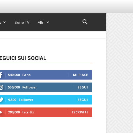
w
Serie TV
Altri
EGUICI SUI SOCIAL
540,000
Fans
MI PIACE
550,000
Follower
SEGUI
9,300
Follower
SEGUI
290,000
Iscritti
ISCRIVITI