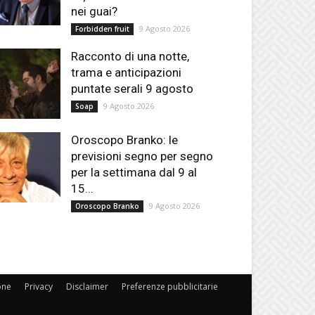
nei guai?
9 Agosto 2026
Forbidden fruit
Racconto di una notte,
trama e anticipazioni
puntate serali 9 agosto
9 Agosto 2026
Soap
Oroscopo Branko: le
previsioni segno per segno
per la settimana dal 9 al
15...
9 Agosto 2026
Oroscopo Branko
one
Privacy
Disclaimer
Preferenze pubblicitarie