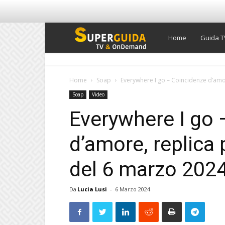
Super
Home
Guida T
Guida
Home
Soap
Everywhere I go – Coincidenze d’amore
Soap
Video
TV
Everywhere I go 
d’amore, replica
del 6 marzo 202
Da
Lucia Lusi
-
6 Marzo 2024