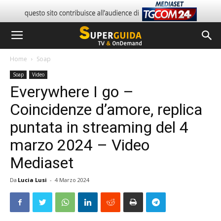
Home
Soap
Soap
Video
Everywhere I go –
Coincidenze d’amore, replica
puntata in streaming del 4
marzo 2024 – Video
Mediaset
Da
Lucia Lusi
-
4 Marzo 2024