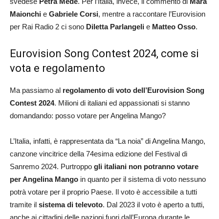
svedese
Petra Mede
. Per l’Italia, invece, il commento di
Mara
Maionchi
e
Gabriele Corsi
, mentre a raccontare l’Eurovision
per Rai Radio 2 ci sono
Diletta Parlangeli
e
Matteo Osso
.
Eurovision Song Contest 2024, come si
vota e regolamento
Ma passiamo al
regolamento di voto dell’Eurovision Song
Contest 2024
. Milioni di italiani ed appassionati si stanno
domandando: posso votare per Angelina Mango?
L’Italia, infatti, è rappresentata da “La noia” di Angelina Mango,
canzone vincitrice della 74esima edizione del Festival di
Sanremo 2024. Purtroppo
gli italiani non potranno votare
per Angelina Mango
in quanto per il sistema di voto nessuno
potrà votare per il proprio Paese. Il voto è accessibile a tutti
tramite il
sistema di televoto
. Dal 2023 il voto è aperto a tutti,
anche ai cittadini delle nazioni fuori dall’Europa durante le