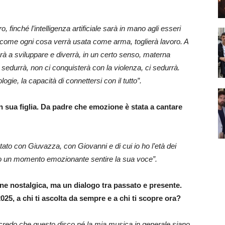
, finché l’intelligenza artificiale sarà in mano agli esseri
, come ogni cosa verrà usata come arma, toglierà lavoro. A
nuerà a sviluppare e diverrà, in un certo senso, materna
e ci sedurrà, non ci conquisterà con la violenza, ci sedurrà.
gie, la capacità di connettersi con il tutto”.
n sua figlia. Da padre che emozione è stata a cantare
tato con Giuvazza, con Giovanni e di cui io ho l’età dei
stato un momento emozionante sentire la sua voce”.
ne nostalgica, ma un dialogo tra passato e presente.
025, a chi ti ascolta da sempre e a chi ti scopre ora?
 credo che questo disco né la mia musica in generale siano