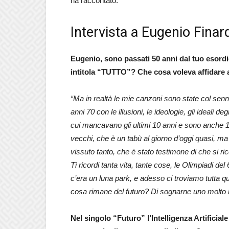
ha raccontato.
Intervista a Eugenio Finar
Eugenio, sono passati 50 anni dal tuo esord
intitola “TUTTO”? Che cosa voleva affidare 
“Ma in realtà le mie canzoni sono state col senno
anni 70 con le illusioni, le ideologie, gli ideali d
cui mancavano gli ultimi 10 anni e sono anche 1
vecchi, che è un tabù al giorno d’oggi quasi, m
vissuto tanto, che è stato testimone di che si ric
Ti ricordi tanta vita, tante cose, le Olimpiadi d
c’era un luna park, e adesso ci troviamo tutta que
cosa rimane del futuro? Di sognarne uno molto l
Nel singolo “Futuro” l’Intelligenza Artificiale