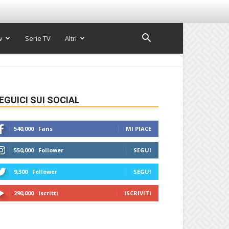
w
Serie TV
Altri
EGUICI SUI SOCIAL
540,000
Fans
MI PIACE
550,000
Follower
SEGUI
9,300
Follower
SEGUI
290,000
Iscritti
ISCRIVITI