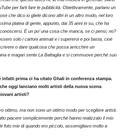
Tube per farti fare le pubblicità. Obiettivamente, parlano un
cose che dico io gliele dicono altri in un altro modo, nel loro
sima platea di gente, appunto, dai 35 anni in su, che ha
 riconoscersi. È un po’ una cosa che manca, se ci pensi, no?
ssero solo i cartoni animati e i supereroi e poi basta, cioè
o scrivere o dare qualcosa che possa arricchire un
ina e magari sente La Battaglia e si commuove perché suo
 infatti prima ci ha citato Ghali in conferenza stampa.
he oggi lanciano molti artisti della nuova scena
ovani artisti?
vo ottimo, ma non sono un ottimo modo per scegliere artisti.
tto piacere semplicemente perché hanno realizzato il mio
le foto mie di quando ero piccolo, assomigliavo molto a