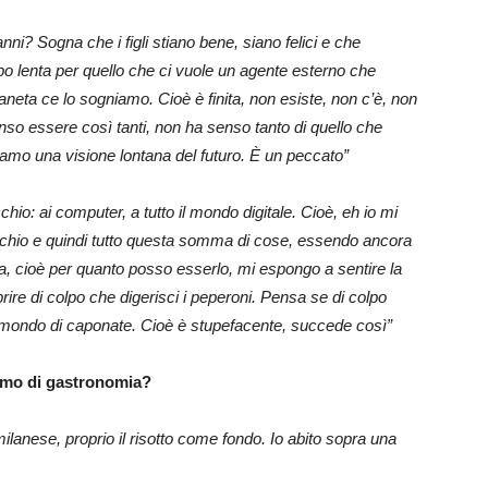
ni? Sogna che i figli stiano bene, siano felici e che
po lenta per quello che ci vuole un agente esterno che
aneta ce lo sogniamo. Cioè è finita, non esiste, non c’è, non
o essere così tanti, non ha senso tanto di quello che
amo una visione lontana del futuro. È un peccato”
io: ai computer, a tutto il mondo digitale. Cioè, eh io mi
cchio e quindi tutto questa somma di cose, essendo ancora
a, cioè per quanto posso esserlo, mi espongo a sentire la
rire di colpo che digerisci i peperoni. Pensa se di colpo
n mondo di caponate. Cioè è stupefacente, succede così”
liamo di gastronomia?
milanese, proprio il risotto come fondo. Io abito sopra una