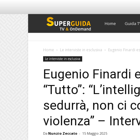
Super
Home
Guida T
Guida
Home
Le interviste in esclusiva
Eugenio Finardi esc
Le interviste in esclusiva
TV
Eugenio Finardi 
“Tutto”: “L’intelli
sedurrà, non ci c
violenza” – Inter
Da
Nunzio Zeccato
-
15 Maggio 2025