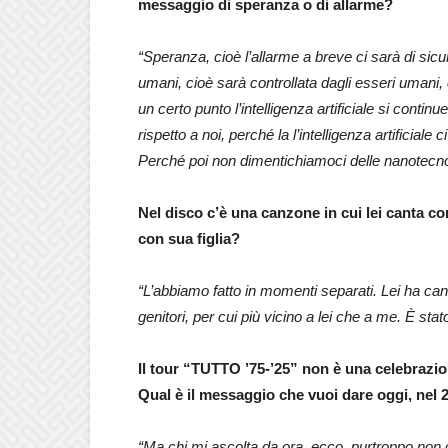
messaggio di speranza o di allarme?
“Speranza, cioè l’allarme a breve ci sarà di sicuro
umani, cioè sarà controllata dagli esseri umani
un certo punto l’intelligenza artificiale si conti
rispetto a noi, perché la l’intelligenza artificial
Perché poi non dimentichiamoci delle nanotecnolo
Nel disco c’è una canzone in cui lei canta co
con sua figlia?
“L’abbiamo fatto in momenti separati. Lei ha can
genitori, per cui più vicino a lei che a me. È 
Il tour “TUTTO ’75-’25” non è una celebrazio
Qual è il messaggio che vuoi dare oggi, nel 2
“Ma chi mi ascolta da ora, ecco, purtroppo non