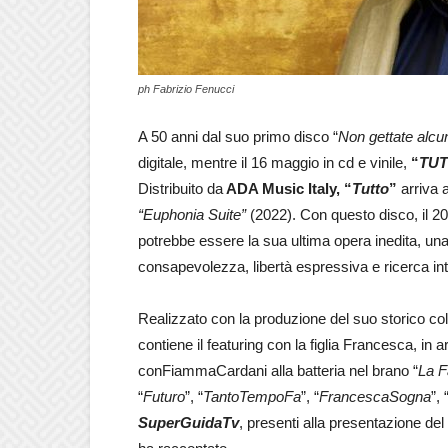
ph Fabrizio Fenucci
A 50 anni dal suo primo disco “
Non gettate alcun
digitale, mentre il 16 maggio in cd e vinile,
“
TU
Distribuito da
ADA Music Italy, “
Tutto
”
arriva a
“Euphonia Suite”
(2022). Con questo disco, il 20°
potrebbe essere la sua ultima opera inedita, una
consapevolezza, libertà espressiva e ricerca int
Realizzato con la produzione del suo storico co
contiene il featuring con la figlia Francesca, in a
conFiammaCardani alla batteria nel brano “
La F
“
Futuro
”, “
Tanto
Tempo
Fa
”, “
Francesca
Sogna
”, 
SuperGuidaTv
, presenti alla presentazione de