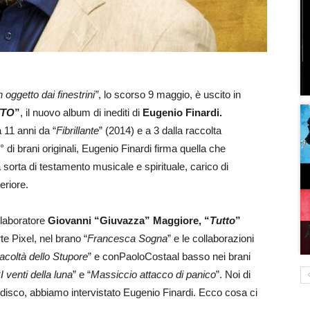
 oggetto dai finestrini”
, lo scorso 9 maggio, è uscito in
TTO
”
, il nuovo album di inediti di
Eugenio Finardi.
 11 anni da “
Fibrillante
” (2014) e a 3 dalla raccolta
 di brani originali, Eugenio Finardi firma quella che
 sorta di testamento musicale e spirituale, carico di
eriore.
llaboratore
Giovanni “Giuvazza” Maggiore
, “
Tutto
”
rte Pixel, nel brano “
Francesca Sogna
” e le collaborazioni
acoltà dello Stupore
” e conPaoloCostaal basso nei brani
“
I venti della luna
” e “
Massiccio attacco di panico
”. Noi di
l disco, abbiamo intervistato Eugenio Finardi. Ecco cosa ci