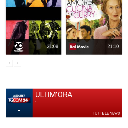
21:08
21:10
ULTIM'ORA
-
-
TUTTE LE NEWS