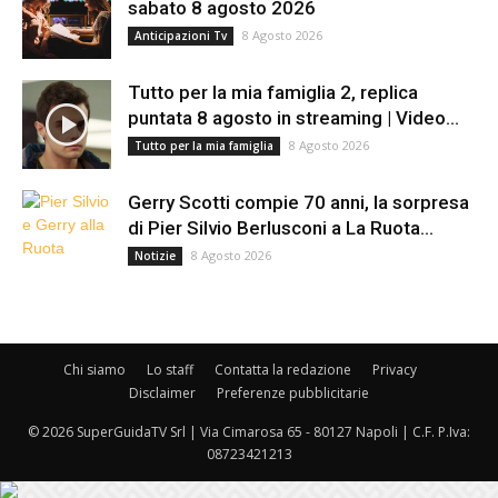
sabato 8 agosto 2026
8 Agosto 2026
Anticipazioni Tv
Tutto per la mia famiglia 2, replica
puntata 8 agosto in streaming | Video...
8 Agosto 2026
Tutto per la mia famiglia
Gerry Scotti compie 70 anni, la sorpresa
di Pier Silvio Berlusconi a La Ruota...
8 Agosto 2026
Notizie
Chi siamo
Lo staff
Contatta la redazione
Privacy
Disclaimer
Preferenze pubblicitarie
© 2026 SuperGuidaTV Srl | Via Cimarosa 65 - 80127 Napoli | C.F. P.Iva:
08723421213