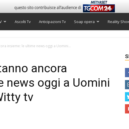
V
Ascolti Tv
Anticipazioni Tv
Soap opera
Reality Sho
ra insieme: le ultime news oggi a Uomini...
S
tanno ancora
me news oggi a Uomini
itty tv