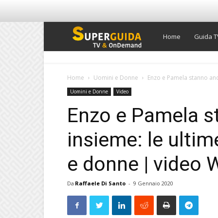
Super
Home
Guida T
Guida
Home
Uomini e Donne
Enzo e Pamela stanno anco
Uomini e Donne
Video
TV
Enzo e Pamela s
insieme: le ulti
e donne | video W
Da
Raffaele Di Santo
-
9 Gennaio 2020