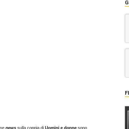
G
F
ime
news
sulla coppia di
Uomini e donne
sono