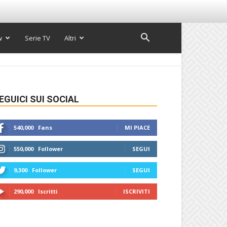
w
Serie TV
Altri
EGUICI SUI SOCIAL
540,000
Fans
MI PIACE
550,000
Follower
SEGUI
9,300
Follower
SEGUI
290,000
Iscritti
ISCRIVITI