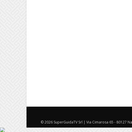
© 2026 SuperGuidaTV Srl | Via Cimarosa 65 - 80127 Nap