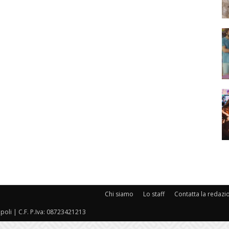
Chi siamo
Lo staff
Contatta la redazi
oli | C.F. P.Iva: 08723421213