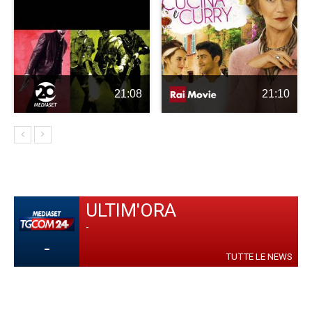
21:08
21:10
ULTIM'ORA
-
-
TUTTE LE NEWS