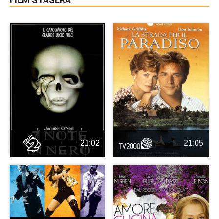
FILM STASERA
21:02
21:05