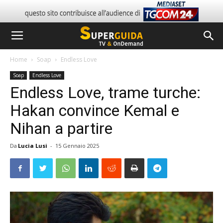
Home
Soap
Endless Love
Soap
Endless Love
Endless Love, trame turche:
Hakan convince Kemal e
Nihan a partire
Da
Lucia Lusi
-
15 Gennaio 2025