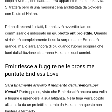
colpo a Kemal, che cadrà a terra apparentemente senza vita.
Si tratterà però di una messinscena architettata da Soydere
con l’aiuto di Hakan.
Prima di recarsi lì infatti, Kemal avrà avvertito l’amico
commissario e indossato un
giubbotto antiproiettile
. Quando
si rialzerà completamente illeso la sorpresa per Emir sarà
grande, ma lo sarà ancora di più quando l’uomo scoprirà che
fuori dall’abitazione ci saranno Hakan e i suoi uomini.
Emir riesce a fuggire nelle prossime
puntate Endless Love
Sarà finalmente arrivato il momento della rivincita per
Kemal?
Purtroppo no, visto che Emir riuscirà ancora una volta
a fuggire e riprendere la sua latitanza. Nella fuga verrà colpito
alla spalla da un proiettile sparato da Hakan, ma questo non
basterà a fermarlo.