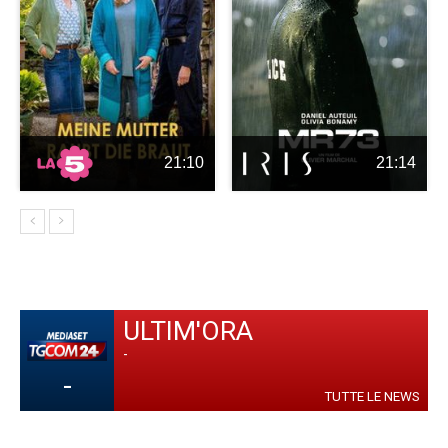
21:10
21:14
ULTIM'ORA
-
-
TUTTE LE NEWS