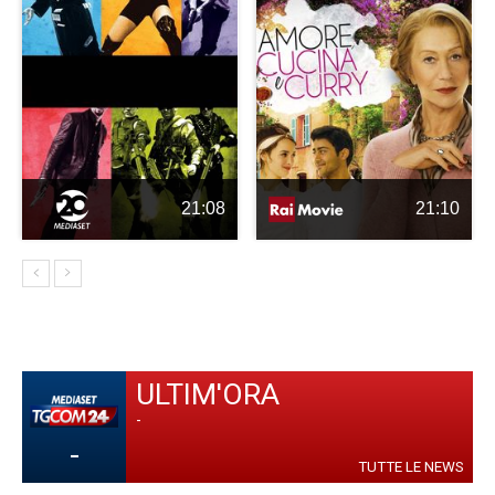
21:08
21:10
ULTIM'ORA
-
-
TUTTE LE NEWS