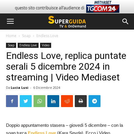
Home
Soap
Endless Love
Soap
Endless Love
Video
Endless Love, replica puntate
serali 5 dicembre 2024 in
streaming | Video Mediaset
Da
Lucia Lusi
-
6 Dicembre 2024
Doppio appuntamento stasera – giovedì 5 dicembre – con la
soap turca
Endless Love
(
Kara Sevda
). Ecco i Video