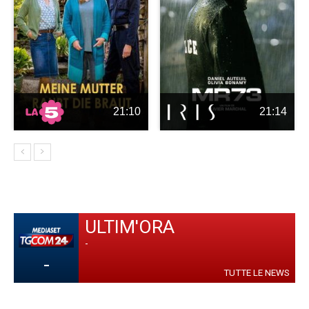
21:10
21:14
ULTIM'ORA
-
-
TUTTE LE NEWS