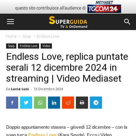
Home
Soap
Endless Love
Soap
Endless Love
Video
Endless Love, replica puntate
serali 12 dicembre 2024 in
streaming | Video Mediaset
Da
Lucia Lusi
-
13 Dicembre 2024
Doppio appuntamento stasera – giovedì 12 dicembre – con la
soap turca
Endless Love
(
Kara Sevda
). Ecco i Video