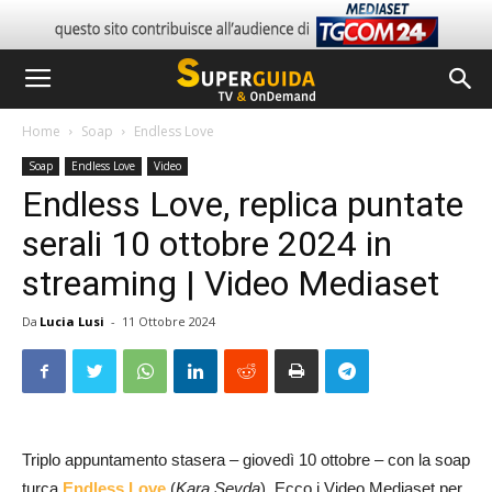
Home
Soap
Endless Love
Soap
Endless Love
Video
Endless Love, replica puntate
serali 10 ottobre 2024 in
streaming | Video Mediaset
Da
Lucia Lusi
-
11 Ottobre 2024
Triplo appuntamento stasera – giovedì 10 ottobre – con la soap
turca
Endless Love
(
Kara Sevda
). Ecco i Video Mediaset per