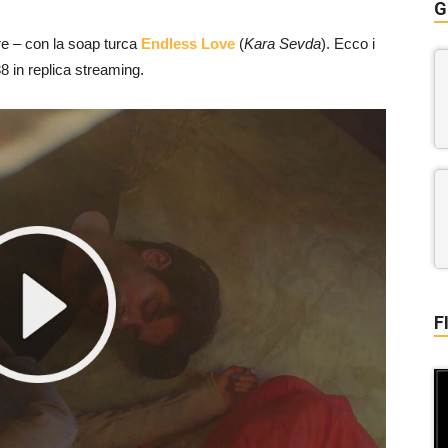
G
e – con la soap turca
Endless Love
(
Kara Sevda
). Ecco i
8 in replica streaming.
F