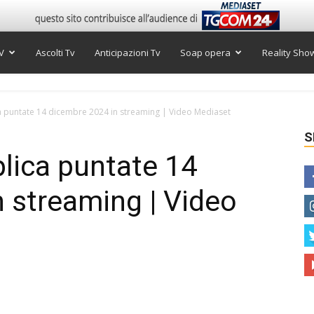
V
Ascolti Tv
Anticipazioni Tv
Soap opera
Reality Sho
ca puntate 14 dicembre 2024 in streaming | Video Mediaset
S
plica puntate 14
 streaming | Video