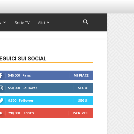
w
Serie TV
Altri
EGUICI SUI SOCIAL
540,000
Fans
MI PIACE
550,000
Follower
SEGUI
9,300
Follower
SEGUI
290,000
Iscritti
ISCRIVITI