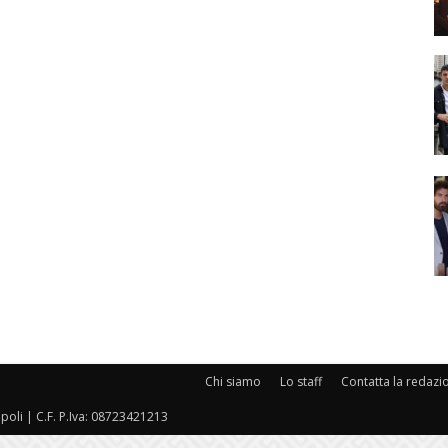
Chi siamo
Lo staff
Contatta la redazi
oli | C.F. P.Iva: 08723421213