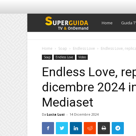
Super
Home
Guida T
Guida
Home
Soap
Endless Love
Endless Love, repli
Soap
Endless Love
Video
TV
Endless Love, re
dicembre 2024 in
Mediaset
Da
Lucia Lusi
-
14 Dicembre 2024