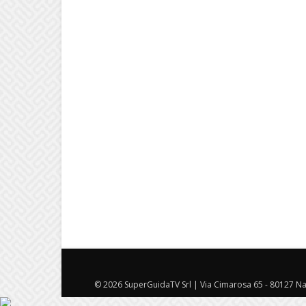
© 2026 SuperGuidaTV Srl | Via Cimarosa 65 - 80127 Nap