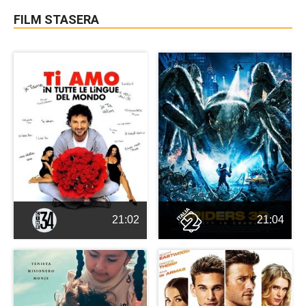
FILM STASERA
21:02
21:04