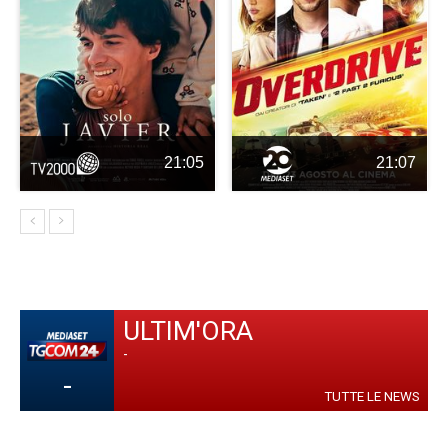
21:05
21:07
ULTIM'ORA
-
-
TUTTE LE NEWS