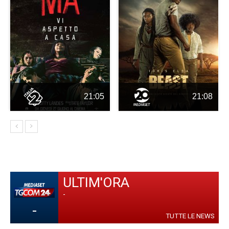
21:05
21:08
ULTIM'ORA
-
-
TUTTE LE NEWS