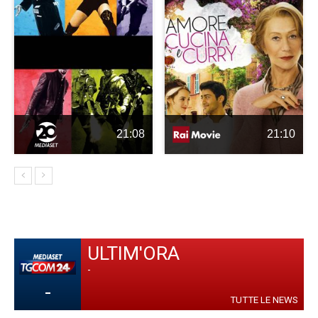
21:08
21:10
ULTIM'ORA
-
-
TUTTE LE NEWS