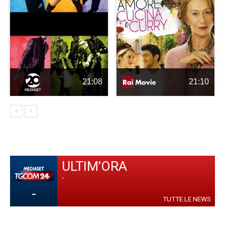
21:08
21:10
ULTIM'ORA
-
-
TUTTE LE NEWS