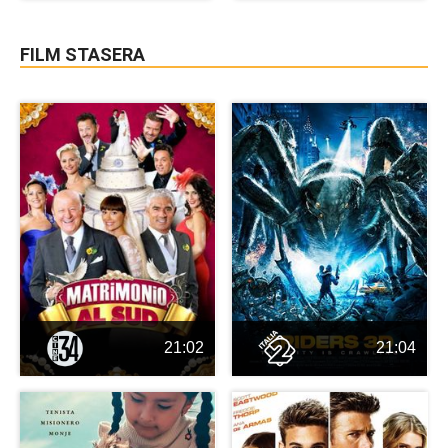
FILM STASERA
21:02
21:04