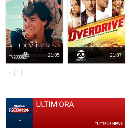
21:05
21:07
ULTIM'ORA
-
-
TUTTE LE NEWS