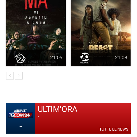
21:05
21:08
ULTIM'ORA
-
-
TUTTE LE NEWS