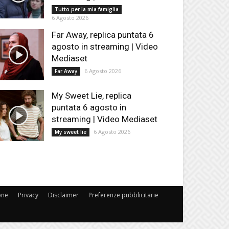
Tutto per la mia famiglia
6 Agosto 2026
Far Away, replica puntata 6
agosto in streaming | Video
Mediaset
6 Agosto 2026
Far Away
My Sweet Lie, replica
puntata 6 agosto in
streaming | Video Mediaset
6 Agosto 2026
My sweet lie
one
Privacy
Disclaimer
Preferenze pubblicitarie