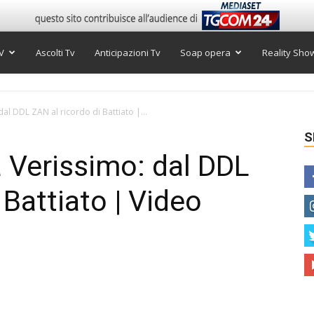
V
Ascolti Tv
Anticipazioni Tv
Soap opera
Reality Sho
l DDL ZAN al ricordo di Battiato |...
S
Verissimo: dal DDL
 Battiato | Video