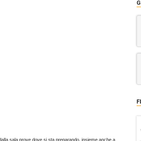
G
F
dalla sala prove dove si sta preparando, insieme anche a