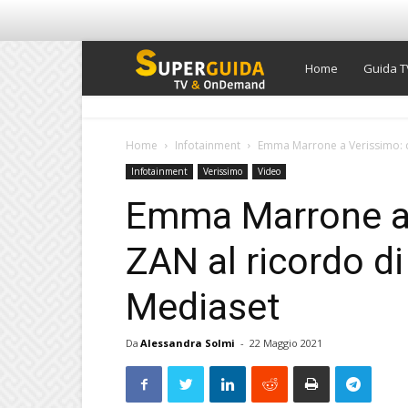
Super
Home
Guida T
Guida
Home
Infotainment
Emma Marrone a Verissimo: da
Infotainment
Verissimo
Video
TV
Emma Marrone a 
ZAN al ricordo di
Mediaset
Da
Alessandra Solmi
-
22 Maggio 2021