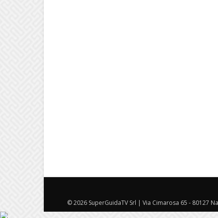
© 2026 SuperGuidaTV Srl | Via Cimarosa 65 - 80127 Nap