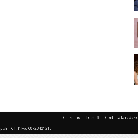
Chi siamo
Lo staff
Contatta la redazi
oli | C.F. P.Iva: 08723421213