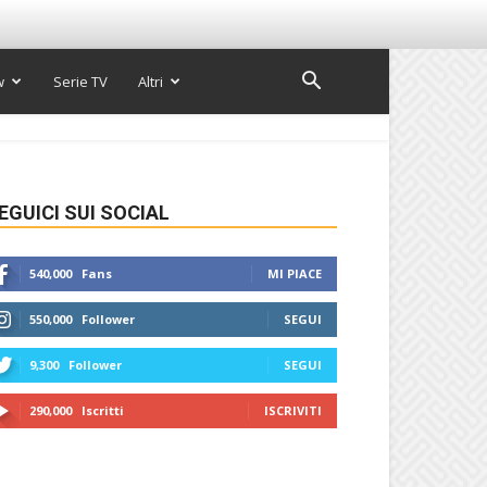
w
Serie TV
Altri
EGUICI SUI SOCIAL
540,000
Fans
MI PIACE
550,000
Follower
SEGUI
9,300
Follower
SEGUI
290,000
Iscritti
ISCRIVITI