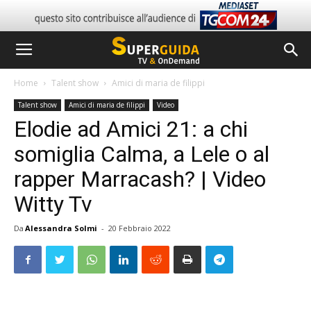
Home
Talent show
Amici di maria de filippi
Talent show
Amici di maria de filippi
Video
Elodie ad Amici 21: a chi
somiglia Calma, a Lele o al
rapper Marracash? | Video
Witty Tv
Da
Alessandra Solmi
-
20 Febbraio 2022