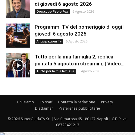
di giovedì 6 agosto 2026
6 Agosto 2026
Oroscopo Paolo Fox
Programmi TV del pomeriggio di oggi |
giovedì 6 agosto 2026
6 Agosto 2026
Anticipazioni Tv
Tutto per la mia famiglia 2, replica
puntata 5 agosto in streaming | Video...
5 Agosto 2026
Tutto per la mia famiglia
Chi siamo
Lo staff
Contatta la redazione
Privacy
Disclaimer
Preferenze pubblicitarie
© 2026 SuperGuidaTV Srl | Via Cimarosa 65 - 80127 Napoli | C.F. P.Iva:
08723421213