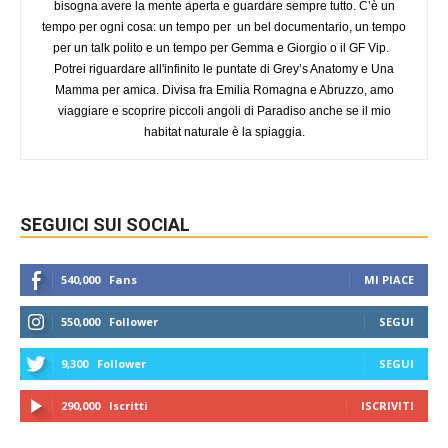
bisogna avere la mente aperta e guardare sempre tutto. C’è un
tempo per ogni cosa: un tempo per un bel documentario, un tempo
per un talk polito e un tempo per Gemma e Giorgio o il GF Vip.
Potrei riguardare all'infinito le puntate di Grey’s Anatomy e Una
Mamma per amica. Divisa fra Emilia Romagna e Abruzzo, amo
viaggiare e scoprire piccoli angoli di Paradiso anche se il mio
habitat naturale è la spiaggia.
SEGUICI SUI SOCIAL
540,000
Fans
MI PIACE
550,000
Follower
SEGUI
9,300
Follower
SEGUI
290,000
Iscritti
ISCRIVITI