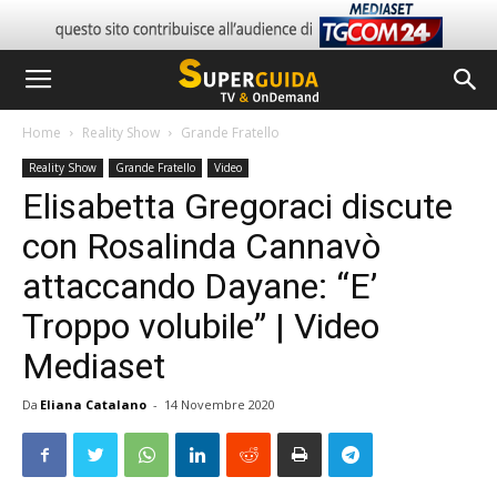
Home
Reality Show
Grande Fratello
Reality Show
Grande Fratello
Video
Elisabetta Gregoraci discute
con Rosalinda Cannavò
attaccando Dayane: “E’
Troppo volubile” | Video
Mediaset
Da
Eliana Catalano
-
14 Novembre 2020