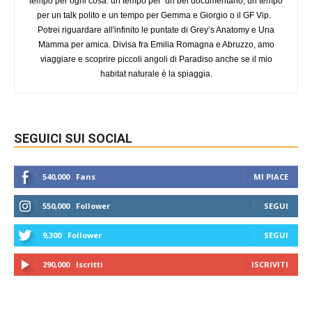
tempo per ogni cosa: un tempo per un bel documentario, un tempo
per un talk polito e un tempo per Gemma e Giorgio o il GF Vip.
Potrei riguardare all'infinito le puntate di Grey’s Anatomy e Una
Mamma per amica. Divisa fra Emilia Romagna e Abruzzo, amo
viaggiare e scoprire piccoli angoli di Paradiso anche se il mio
habitat naturale è la spiaggia.
SEGUICI SUI SOCIAL
540,000
Fans
MI PIACE
550,000
Follower
SEGUI
9,300
Follower
SEGUI
290,000
Iscritti
ISCRIVITI