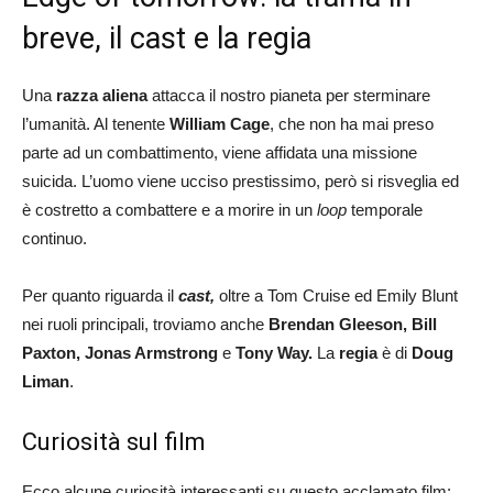
breve, il cast e la regia
Una
razza aliena
attacca il nostro pianeta per sterminare
l’umanità. Al tenente
William Cage
, che non ha mai preso
parte ad un combattimento, viene affidata una missione
suicida. L’uomo viene ucciso prestissimo, però si risveglia ed
è costretto a combattere e a morire in un
loop
temporale
continuo.
Per quanto riguarda il
cast,
oltre a Tom Cruise ed Emily Blunt
nei ruoli principali, troviamo anche
Brendan Gleeson, Bill
Paxton, Jonas Armstrong
e
Tony Way.
La
regia
è di
Doug
Liman
.
Curiosità sul film
Ecco alcune curiosità interessanti su questo acclamato film: