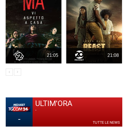
21:05
21:08
ULTIM'ORA
-
-
TUTTE LE NEWS