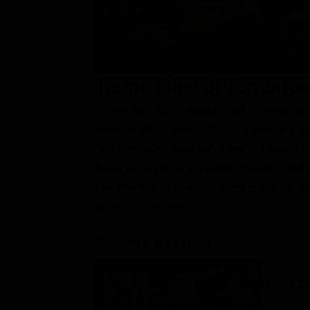
Classifiche
Migliori film
Migliori Serie TV
Trama Edge of Tomorrow
Siamo nel 2015 quando una misteriosa e
conquistarla interamente. Solo cinque ann
una possibile soluzione a quella minaccia: 
finale battaglia, in cui parte dell'uno e del
non fermano i mostruosi alieni e quando tut
di luce si intravede...
Scheda del film
Regia: D