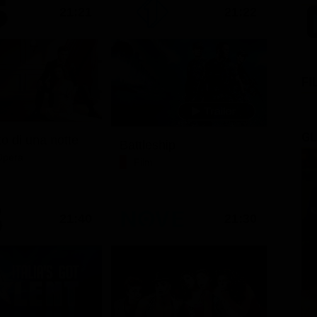
21:21
21:22
FI
GL
o di una notte
Battleship
Opera
Film
21:40
21:30