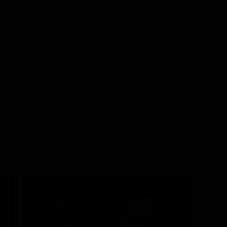
014
Fantascienza