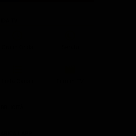
IDA TV
21:07
21:15
21:22
23:03
23:17
00:31
21:10
21:15
21:30
23:03
23:18
Ora in Onda
Serata
Lista Canali
Film in TV
BBLICITÀ
ARICA L'APP