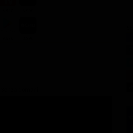
3.99€
3.99€
SE
9.99€
8.99€
 - Senza domani