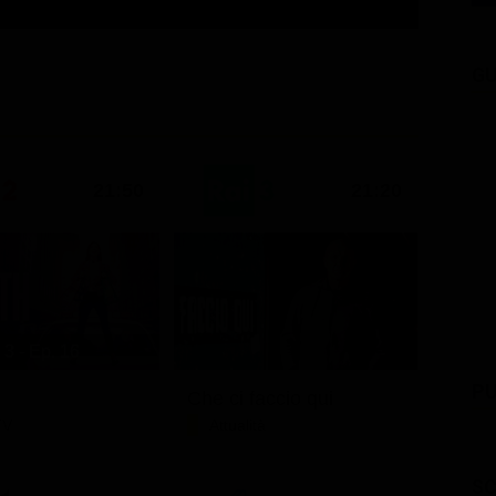
GU
21:50
21:20
 3 - Ep. 16
PU
Che ci faccio qui
TV
Attualità
SC