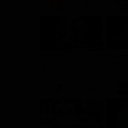
21:33
Raccont
Il padrino
Soap 
Film
21:15