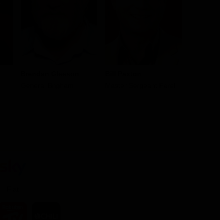
Brendan Gleeson
Bill Paxton
Jonas A
General Brigham
Master Sergeant Farell
Skinner
Flat