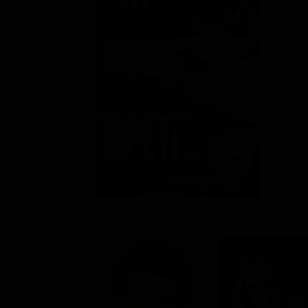
AU, US 2
Azione / 
Rating:
Cast