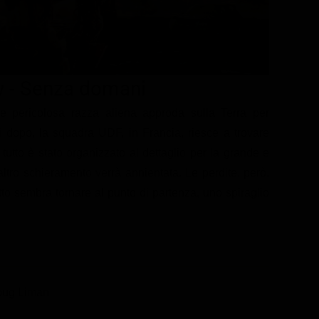
 - Senza domani
 pericolosa razza aliena approda sulla Terra per
i dopo, la squadra UDF, in Francia, riesce a trovare
tutto è stato organizzato al dettaglio per la grande e
l'altro schieramento verrà annientata. Le perdite, però,
to sembra tornare al punto di partenza, uno spiraglio
oug Liman