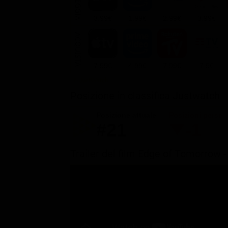
NOLEGGIA
3.99€
1.99€
2.99€
3.99€
ACQUISTA
7.99€
4.99€
7.99€
7.9€
Posizione in classifica Justwatch
Posizione attuale
Posizioni perse
#21
-1
Trailer del film Edge of Tomorrow