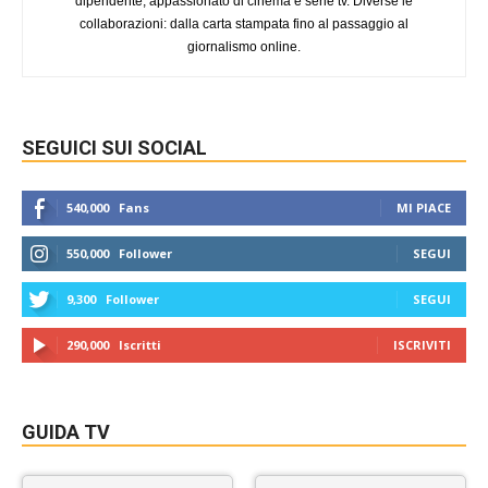
dipendente, appassionato di cinema e serie tv. Diverse le
collaborazioni: dalla carta stampata fino al passaggio al
giornalismo online.
SEGUICI SUI SOCIAL
540,000
Fans
MI PIACE
550,000
Follower
SEGUI
9,300
Follower
SEGUI
290,000
Iscritti
ISCRIVITI
GUIDA TV