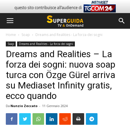
Home
Soap
Dreams and Realities - La forza dei sogni
Soap
Dreams and Realities - La forza dei sogni
Dreams and Realities – La
forza dei sogni: nuova soap
turca con Özge Gürel arriva
su Mediaset Infinity gratis,
ecco quando
Da
Nunzio Zeccato
-
11 Gennaio 2024