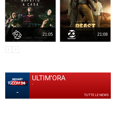
21:05
21:08
ULTIM'ORA
-
-
TUTTE LE NEWS