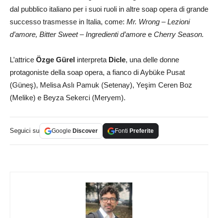
dal pubblico italiano per i suoi ruoli in altre soap opera di grande
successo trasmesse in Italia, come:
Mr. Wrong – Lezioni
d’amore,
Bitter Sweet – Ingredienti d’amore
e
Cherry Season.
L’attrice
Özge Gürel
interpreta
Dicle
, una delle donne
protagoniste della soap opera, a fianco di Aybüke Pusat
(Güneş), Melisa Aslı Pamuk (Setenay), Yeşim Ceren Boz
(Melike) e Beyza Sekerci (Meryem).
Seguici su
Google
Discover
Fonti
Preferite