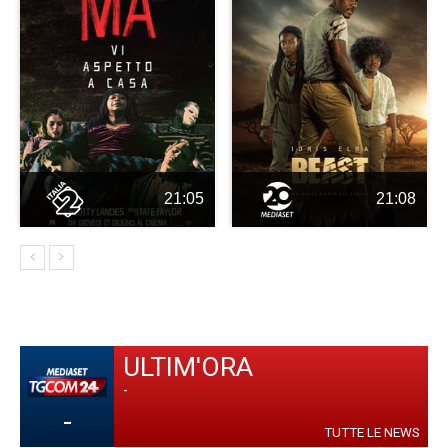
21:05
21:08
ULTIM'ORA
-
-
TUTTE LE NEWS