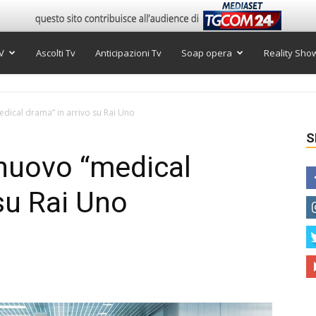
V
Ascolti Tv
Anticipazioni Tv
Soap opera
Reality Sho
edical drama” in arrivo su Rai Uno
S
 nuovo “medical
su Rai Uno