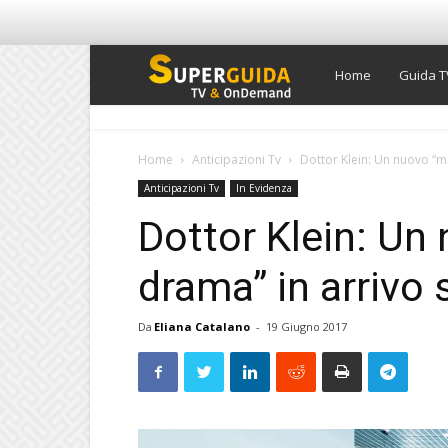
Super
Home
Guida T
Guida
Home
Anticipazioni Tv
Dottor Klein: Un nuovo “m
Anticipazioni Tv
In Evidenza
TV
Dottor Klein: Un
drama” in arrivo 
Da
Eliana Catalano
-
19 Giugno 2017