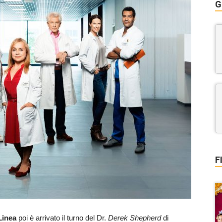
G
F
Linea
poi è arrivato il turno del Dr.
Derek Shepherd
di