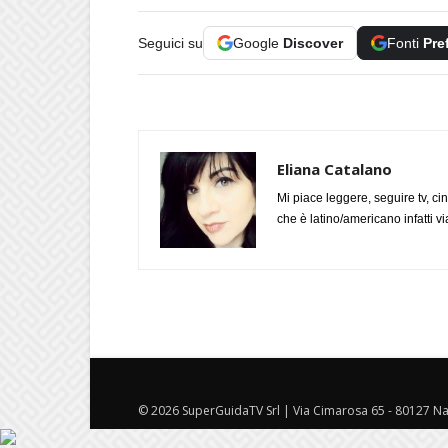
Seguici su
Google
Discover
Fonti
Pre
Eliana Catalano
Mi piace leggere, seguire tv, ci
che è latino/americano infatti 
© 2026 SuperGuidaTV Srl | Via Cimarosa 65 - 80127 Nap