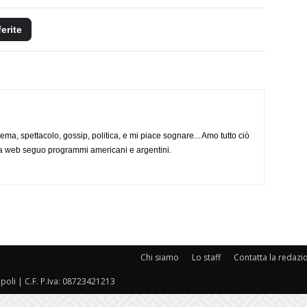
ferite
nema, spettacolo, gossip, politica, e mi piace sognare... Amo tutto ciò
via web seguo programmi americani e argentini.
Chi siamo
Lo staff
Contatta la redazi
oli | C.F. P.Iva: 08723421213