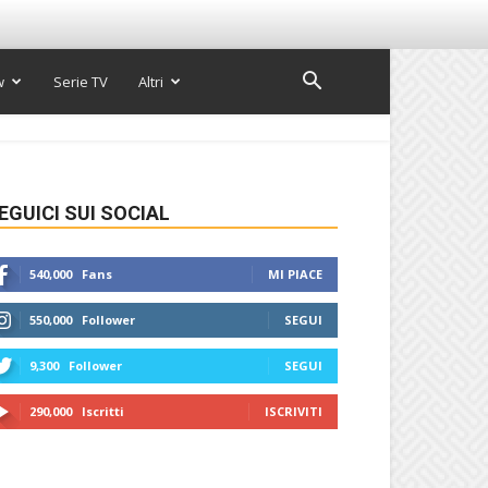
w
Serie TV
Altri
EGUICI SUI SOCIAL
540,000
Fans
MI PIACE
550,000
Follower
SEGUI
9,300
Follower
SEGUI
290,000
Iscritti
ISCRIVITI