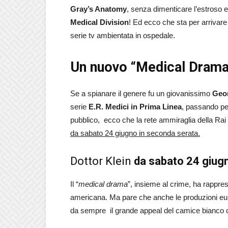
Gray’s Anatomy
, senza dimenticare l’estroso 
Medical Division
! Ed ecco che sta per arrivare
serie tv ambientata in ospedale.
Un nuovo “Medical Drama
Se a spianare il genere fu un giovanissimo
Geo
serie
E.R. Medici in Prima Linea
, passando per
pubblico, ecco che la rete ammiraglia della Ra
da sabato 24 giugno in seconda serata.
Dottor Klein
da sabato 24 giugn
Il “
medical drama
”, insieme al crime, ha rappre
americana. Ma pare che anche le produzioni eu
da sempre il grande appeal del camice bianco c