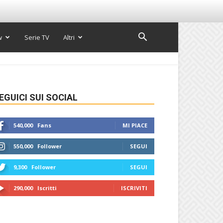
w
Serie TV
Altri
EGUICI SUI SOCIAL
540,000
Fans
MI PIACE
550,000
Follower
SEGUI
9,300
Follower
SEGUI
290,000
Iscritti
ISCRIVITI