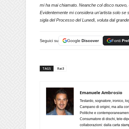
mi ha mai chiamato. Neanche col disco nuovo, e i
Evidentemente mi considera un’artista solo se si 
sigla del Processo del Lunedì, voluta dal grande
Seguici su
Google
Discover
Fonti
Pre
TAGS
Rai3
Emanuele Ambrosio
Testardo, sognatore, ironico, l
Campano di origini, ma alla con
Politiche e contemporaneamente 
Consumatore di dischi, tele-dip
collaborazioni: dalla carta stam