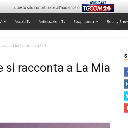
V
Ascolti Tv
Anticipazioni Tv
Soap opera
Reality Sho
nta a La Mia Passione su Rai3
S
e si racconta a La Mia
3