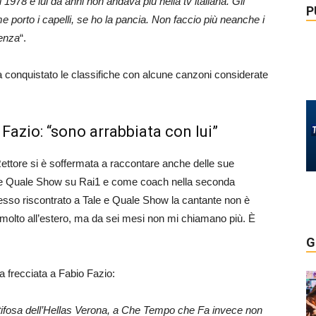
il 1978 e lui da anni non andava più nella tv italiana. Gli
P
me porto i capelli, se ho la pancia. Non faccio più neanche i
renza
“.
ha conquistato le classifiche con alcune canzoni considerate
Fazio: “sono arrabbiata con lui”
Rettore si è soffermata a raccontare anche delle sue
e e Quale Show su Rai1 e come coach nella seconda
esso riscontrato a Tale e Quale Show la cantante non è
molto all’estero, ma da sei mesi non mi chiamano più. È
G
a frecciata a Fabio Fazio:
 tifosa dell’Hellas Verona, a Che Tempo che Fa invece non