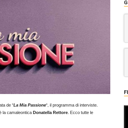
G
F
ta de “
La Mia Passione
“, il programma di interviste.
 è la camaleontica
Donatella Rettore
. Ecco tutte le