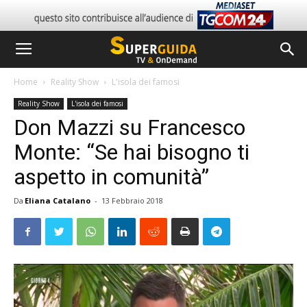
Home
Reality Show
L'isola dei famosi
Reality Show
L'isola dei famosi
Don Mazzi su Francesco
Monte: “Se hai bisogno ti
aspetto in comunità”
Da
Eliana Catalano
-
13 Febbraio 2018