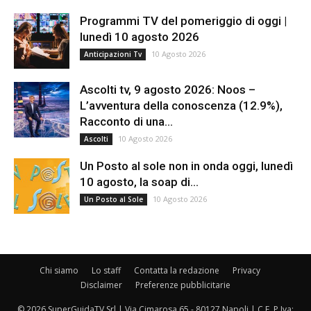
Programmi TV del pomeriggio di oggi |
lunedì 10 agosto 2026
10 Agosto 2026
Anticipazioni Tv
Ascolti tv, 9 agosto 2026: Noos –
L’avventura della conoscenza (12.9%),
Racconto di una...
10 Agosto 2026
Ascolti
Un Posto al sole non in onda oggi, lunedì
10 agosto, la soap di...
10 Agosto 2026
Un Posto al Sole
Chi siamo
Lo staff
Contatta la redazione
Privacy
Disclaimer
Preferenze pubblicitarie
© 2026 SuperGuidaTV Srl | Via Cimarosa 65 - 80127 Napoli | C.F. P.Iva: