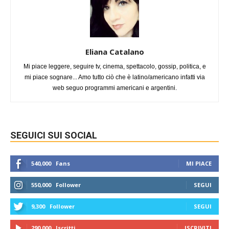
Eliana Catalano
Mi piace leggere, seguire tv, cinema, spettacolo, gossip, politica, e
mi piace sognare... Amo tutto ciò che è latino/americano infatti via
web seguo programmi americani e argentini.
SEGUICI SUI SOCIAL
540,000
Fans
MI PIACE
550,000
Follower
SEGUI
9,300
Follower
SEGUI
290,000
Iscritti
ISCRIVITI