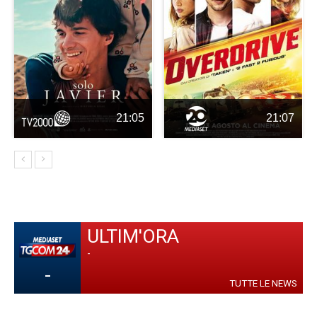
21:05
21:07
ULTIM'ORA
-
-
TUTTE LE NEWS