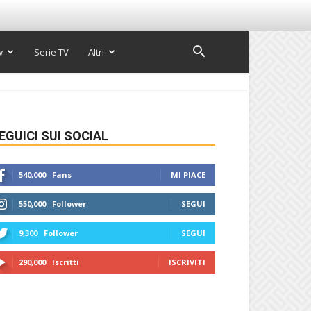
w
Serie TV
Altri
EGUICI SUI SOCIAL
540,000
Fans
MI PIACE
550,000
Follower
SEGUI
9,300
Follower
SEGUI
290,000
Iscritti
ISCRIVITI