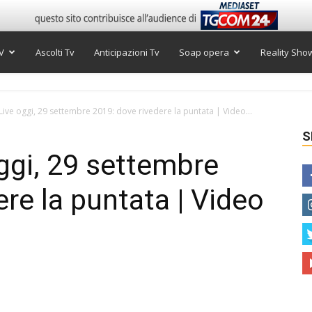
V
Ascolti Tv
Anticipazioni Tv
Soap opera
Reality Sho
ive oggi, 29 settembre 2019: dove rivedere la puntata | Video...
S
ggi, 29 settembre
re la puntata | Video