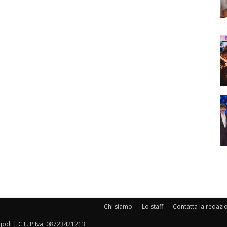
Chi siamo
Lo staff
Contatta la redazi
oli | C.F. P.Iva: 08723421213