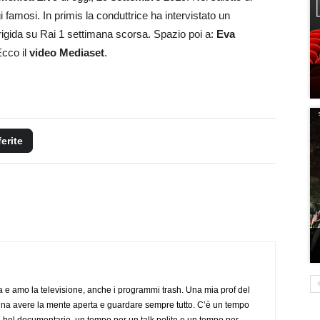
 famosi. In primis la conduttrice ha intervistato un
brigida su Rai 1 settimana scorsa. Spazio poi a:
Eva
Ecco il
video Mediaset
.
ferite
a e amo la televisione, anche i programmi trash. Una mia prof del
gna avere la mente aperta e guardare sempre tutto. C’è un tempo
 bel documentario, un tempo per un talk polito e un tempo per