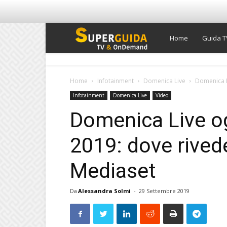
Super
Home
Guida T
Guida
Home
Infotainment
Domenica Live
Domenica L
Infotainment
Domenica Live
Video
TV
Domenica Live o
2019: dove rivede
Mediaset
Da
Alessandra Solmi
-
29 Settembre 2019