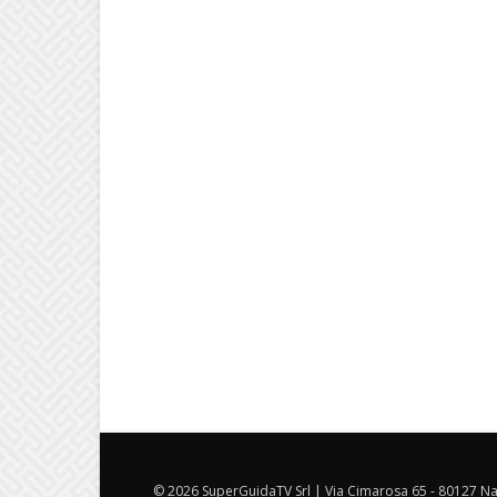
© 2026 SuperGuidaTV Srl | Via Cimarosa 65 - 80127 Nap