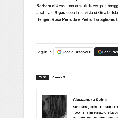
Barbara d’Urso
sono arrivati diversi personaggi
arrabbiato
Rigau
dopo l’intervista di Gina Lollo
Henger, Rosa Perrotta e Pietro Tartaglione
. 
Seguici su
Google
Discover
Fonti
Pre
TAGS
Canale 5
Alessandra Solmi
Sono una giornalista pubblicist
liceo mi ha insegnato che biso
per ogni cosa: un tempo per un