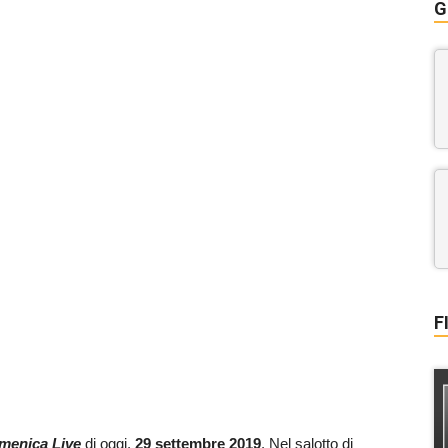
G
F
menica Live
di oggi,
29 settembre 2019
. Nel salotto di