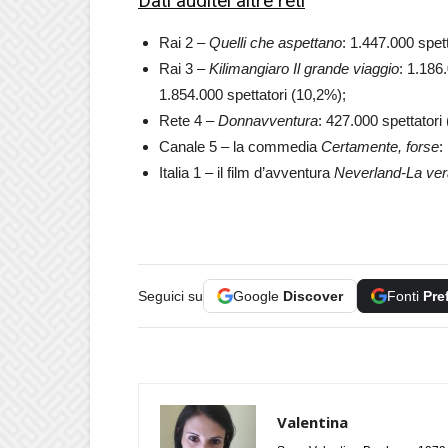
Dati auditel altre reti
Rai 2 –
Quelli che aspettano
: 1.447.000 spett
Rai 3 –
Kilimangiaro Il grande viaggio
: 1.186
1.854.000 spettatori (10,2%);
Rete 4 –
Donnavventura
: 427.000 spettatori
Canale 5 – la commedia
Certamente, forse
:
Italia 1 – il film d’avventura
Neverland-La vera
Seguici su
Google
Discover
Fonti
Pre
Valentina