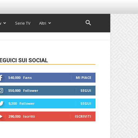
w
Serie TV
Altri
EGUICI SUI SOCIAL
540,000
Fans
MI PIACE
550,000
Follower
SEGUI
9,300
Follower
SEGUI
290,000
Iscritti
ISCRIVITI