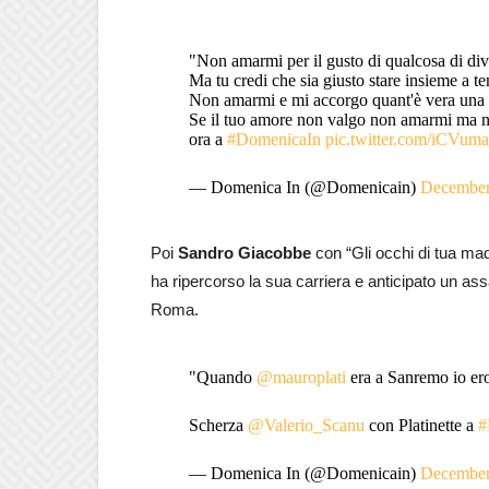
"Non amarmi per il gusto di qualcosa di di
Ma tu credi che sia giusto stare insieme a 
Non amarmi e mi accorgo quant'è vera una
Se il tuo amore non valgo non amarmi ma 
ora a
#DomenicaIn
pic.twitter.com/iCVu
— Domenica In (@Domenicain)
December
Poi
Sandro Giacobbe
con “Gli occhi di tua ma
ha ripercorso la sua carriera e anticipato un as
Roma.
"Quando
@mauroplati
era a Sanremo io ero
Scherza
@Valerio_Scanu
con Platinette a
#
— Domenica In (@Domenicain)
December