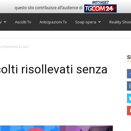
V
Ascolti Tv
Anticipazioni Tv
Soap opera
Reality Sho
nza Domenica Live?
S
lti risollevati senza