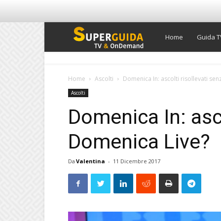
Super
Home
Guida T
Guida
Home
Ascolti
Domenica In: ascolti risollevati se
Ascolti
TV
Domenica In: asco
Domenica Live?
Da
Valentina
-
11 Dicembre 2017