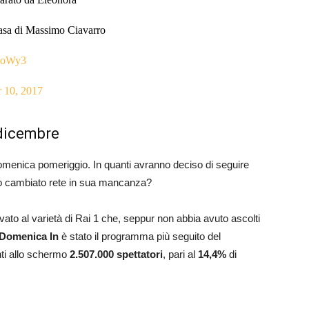
casa di Massimo Ciavarro
hMoWy3
 10, 2017
 dicembre
omenica pomeriggio. In quanti avranno deciso di seguire
no cambiato rete in sua mancanza?
to al varietà di Rai 1 che, seppur non abbia avuto ascolti
Domenica In
è stato il programma più seguito del
ti allo schermo
2.507.000 spettatori
, pari al
14,4%
di