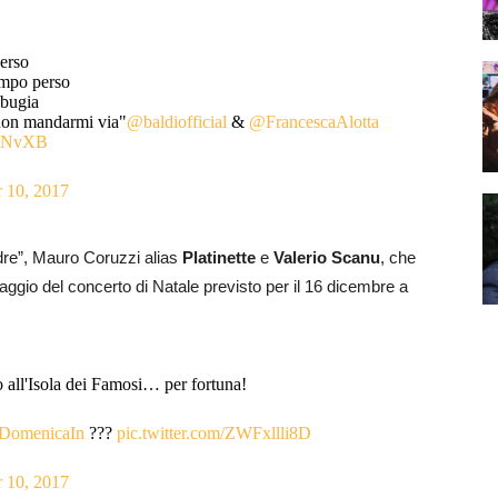
verso
tempo perso
 bugia
non mandarmi via"
@baldiofficial
&
@FrancescaAlotta
maNvXB
 10, 2017
dre”, Mauro Coruzzi alias
Platinette
e
Valerio
Scanu
, che
saggio del concerto di Natale previsto per il 16 dicembre a
 all'Isola dei Famosi… per fortuna!
DomenicaIn
???
pic.twitter.com/ZWFxllli8D
 10, 2017