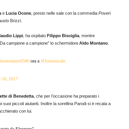
a
e
Lucia Ocone
, presto nelle sale con la commedia
Poveri
usto Brizzi.
laudio Lippi
, ha ospitato
Filippo Bisciglia
, mentre
a “Da campione a campione” lo schermidore
Aldo Montano
.
domontano0586
ora a
#DomenicaIn
 10, 2017
cette di Benedetta
, che per l’occasione ha preparato i
 suoi piccoli aiutanti. Inoltre la sorellina Parodi si è recata a
cchierato con lui.
arato da Eleonora"