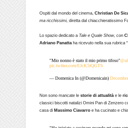
Ospiti dal mondo del cinema,
Christian De Sic
ma ricchissimi,
diretta dal chiacchieratissimo Fa
Lo spazio dedicato a
Tale e Quale Show
, con
C
Adriano Panatta
ha ricevuto nella sua rubric
"Mio nonno è stato il mio primo tifoso"
@al
pic.twitter.com/EJcK5iQGTS
— Domenica In (@Domenicain)
December
Non sono mancate le
storie di attualità
e le
ri
classici biscotti natalizi Omini Pan di Zenzero coi
casa di
Massimo Ciavarro
e ha cucinato e chia
"Ho iniziato a cucinare quando mi sono sep