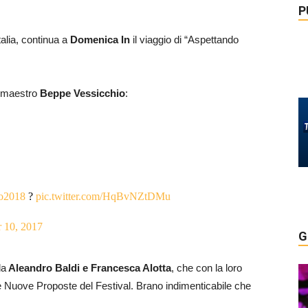
P
talia, continua a
Domenica In
il viaggio di “Aspettando
e maestro
Beppe Vessicchio
:
o2018
?
pic.twitter.com/HqBvNZtDMu
 10, 2017
G
da
Aleandro Baldi e Francesca Alotta
, che con la loro
e Nuove Proposte del Festival. Brano indimenticabile che