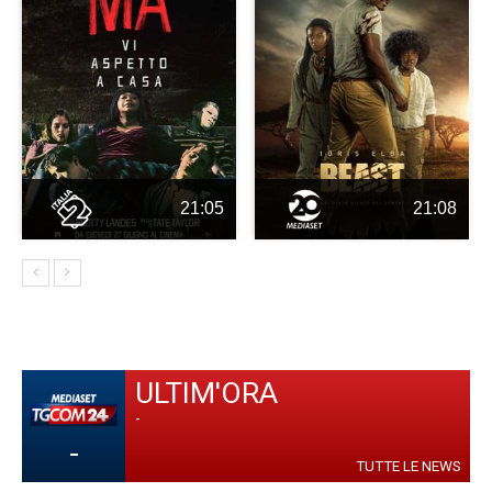
21:05
21:08
ULTIM'ORA
-
-
TUTTE LE NEWS