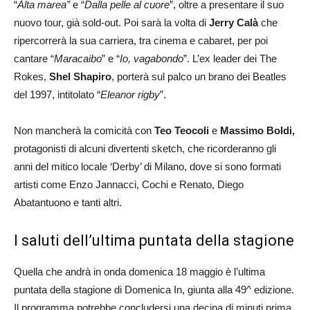
“
Alta marea”
e “
Dalla pelle al cuore
”, oltre a presentare il suo
nuovo tour, già sold-out. Poi sarà la volta di
Jerry Calà
che
ripercorrerà la sua carriera, tra cinema e cabaret, per poi
cantare “
Maracaibo
” e “
Io, vagabondo
”. L’ex leader dei The
Rokes,
Shel Shapiro
, porterà sul palco un brano dei Beatles
del 1997, intitolato “
Eleanor rigby
”.
Non mancherà la comicità con
Teo Teocoli
e
Massimo Boldi,
protagonisti di alcuni divertenti sketch, che ricorderanno gli
anni del mitico locale ‘Derby’ di Milano, dove si sono formati
artisti come Enzo Jannacci, Cochi e Renato, Diego
Abatantuono e tanti altri.
I saluti dell’ultima puntata della stagione
Quella che andrà in onda domenica 18 maggio è l’ultima
puntata della stagione di Domenica In, giunta alla 49^ edizione.
Il programma potrebbe concludersi una decina di minuti prima,