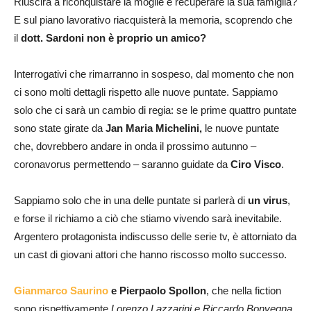
Riuscirà a riconquistare la moglie e recuperare la sua famiglia?
E sul piano lavorativo riacquisterà la memoria, scoprendo che
il
dott. Sardoni non è proprio un amico?
Interrogativi che rimarranno in sospeso, dal momento che non
ci sono molti dettagli rispetto alle nuove puntate. Sappiamo
solo che ci sarà un cambio di regia: se le prime quattro puntate
sono state girate da
Jan Maria Michelini,
le nuove puntate
che, dovrebbero andare in onda il prossimo autunno –
coronavorus permettendo – saranno guidate da
Ciro Visco
.
Sappiamo solo che in una delle puntate si parlerà di
un virus
,
e forse il richiamo a ciò che stiamo vivendo sarà inevitabile.
Argentero protagonista indiscusso delle serie tv, è attorniato da
un cast di giovani attori che hanno riscosso molto successo.
Gianmarco Saurino
e Pierpaolo Spollon
, che nella fiction
sono rispettivamente
Lorenzo Lazzarini e Riccardo Bonvegna