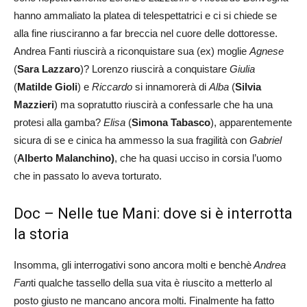
hanno ammaliato la platea di telespettatrici e ci si chiede se
alla fine riusciranno a far breccia nel cuore delle dottoresse.
Andrea Fanti riuscirà a riconquistare sua (ex) moglie
Agnese
(
Sara Lazzaro
)? Lorenzo riuscirà a conquistare
Giulia
(
Matilde Gioli
) e
Riccardo
si innamorerà di
Alba
(
Silvia
Mazzieri
) ma sopratutto riuscirà a confessarle che ha una
protesi alla gamba?
Elisa
(
Simona Tabasco
), apparentemente
sicura di se e cinica ha ammesso la sua fragilità con
Gabriel
(
Alberto Malanchino)
, che ha quasi ucciso in corsia l’uomo
che in passato lo aveva torturato.
Doc – Nelle tue Mani: dove si è interrotta
la storia
Insomma, gli interrogativi sono ancora molti e benchè
Andrea
Fan
ti qualche tassello della sua vita è riuscito a metterlo al
posto giusto ne mancano ancora molti. Finalmente ha fatto