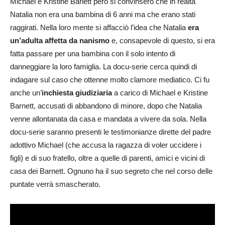
Michael e Kristine Barlett però si convinsero che in realtà
Natalia non era una bambina di 6 anni ma che erano stati
raggirati. Nella loro mente si affacciò l’idea che Natalia
era
un’adulta affetta da nanismo
e, consapevole di questo, si era
fatta passare per una bambina con il solo intento di
danneggiare la loro famiglia. La docu-serie cerca quindi di
indagare sul caso che ottenne molto clamore mediatico. Ci fu
anche un’
inchiesta giudiziaria
a carico di Michael e Kristine
Barnett, accusati di abbandono di minore, dopo che Natalia
venne allontanata da casa e mandata a vivere da sola. Nella
docu-serie saranno presenti le testimonianze dirette del padre
adottivo Michael (che accusa la ragazza di voler uccidere i
figli) e di suo fratello, oltre a quelle di parenti, amici e vicini di
casa dei Barnett. Ognuno ha il suo segreto che nel corso delle
puntate verrà smascherato.