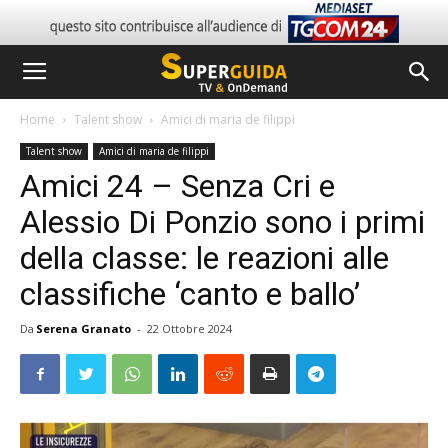
Home
Talent show
Amici di maria de filippi
Talent show
Amici di maria de filippi
Amici 24 – Senza Cri e
Alessio Di Ponzio sono i primi
della classe: le reazioni alle
classifiche ‘canto e ballo’
Da
Serena Granato
-
22 Ottobre 2024