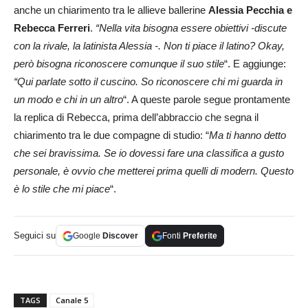
anche un chiarimento tra le allieve ballerine
Alessia Pecchia e
Rebecca Ferreri
.
“Nella vita bisogna essere obiettivi -discute
con la rivale, la latinista Alessia -. Non ti piace il latino? Okay,
però bisogna riconoscere comunque il suo stile
“. E aggiunge:
“Qui parlate sotto il cuscino. So riconoscere chi mi guarda in
un modo e chi in un altro
“. A queste parole segue prontamente
la replica di Rebecca, prima dell’abbraccio che segna il
chiarimento tra le due compagne di studio: “
Ma ti hanno detto
che sei bravissima. Se io dovessi fare una classifica a gusto
personale, è ovvio che metterei prima quelli di modern. Questo
è lo stile che mi piace
“.
Seguici su
Google
Discover
Fonti
Preferite
TAGS
Canale 5