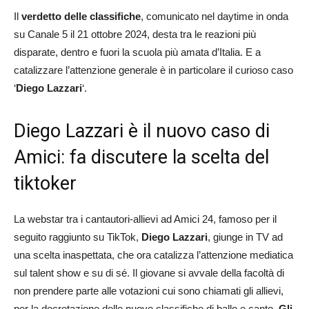
Il
verdetto delle classifiche
, comunicato nel daytime in onda
su Canale 5 il 21 ottobre 2024, desta tra le reazioni più
disparate, dentro e fuori la scuola più amata d’Italia. E a
catalizzare l’attenzione generale è in particolare il curioso caso
‘
Diego Lazzari
‘.
Diego Lazzari è il nuovo caso di
Amici: fa discutere la scelta del
tiktoker
La webstar tra i cantautori-allievi ad Amici 24, famoso per il
seguito raggiunto su TikTok,
Diego Lazzari
, giunge in TV ad
una scelta inaspettata, che ora catalizza l’attenzione mediatica
sul talent show e su di sé. Il giovane si avvale della facoltà di
non prendere parte alle votazioni cui sono chiamati gli allievi,
per la decretazione delle nuove classifiche di ballo e canto.
Gli