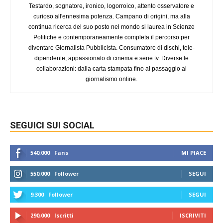
Testardo, sognatore, ironico, logorroico, attento osservatore e
curioso all'ennesima potenza. Campano di origini, ma alla
continua ricerca del suo posto nel mondo si laurea in Scienze
Politiche e contemporaneamente completa il percorso per
diventare Giornalista Pubblicista. Consumatore di dischi, tele-
dipendente, appassionato di cinema e serie tv. Diverse le
collaborazioni: dalla carta stampata fino al passaggio al
giornalismo online.
SEGUICI SUI SOCIAL
540,000
Fans
MI PIACE
550,000
Follower
SEGUI
9,300
Follower
SEGUI
290,000
Iscritti
ISCRIVITI