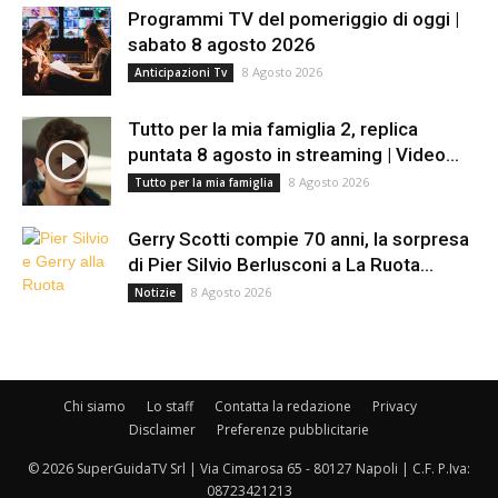
Programmi TV del pomeriggio di oggi |
sabato 8 agosto 2026
8 Agosto 2026
Anticipazioni Tv
Tutto per la mia famiglia 2, replica
puntata 8 agosto in streaming | Video...
8 Agosto 2026
Tutto per la mia famiglia
Gerry Scotti compie 70 anni, la sorpresa
di Pier Silvio Berlusconi a La Ruota...
8 Agosto 2026
Notizie
Chi siamo
Lo staff
Contatta la redazione
Privacy
Disclaimer
Preferenze pubblicitarie
© 2026 SuperGuidaTV Srl | Via Cimarosa 65 - 80127 Napoli | C.F. P.Iva:
08723421213