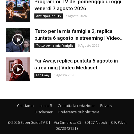
Programmi TV del pomeriggio di oggi |
venerdì 7 agosto 2026
7 Agosto 2026
Anticipazioni Tv
Tutto per la mia famiglia 2, replica
puntata 6 agosto in streaming | Video...
6 Agosto 2026
Tutto per la mia famiglia
Far Away, replica puntata 6 agosto in
streaming | Video Mediaset
6 Agosto 2026
Far Away
Chi siamo
Lo staff
Contatta la redazione
Privacy
Disclaimer
Preferenze pubblicitarie
© 2026 SuperGuidaTV Srl | Via Cimarosa 65 - 80127 Napoli | C.F. P.Iva:
08723421213