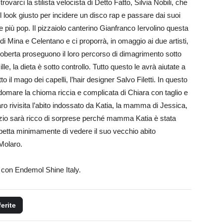
trovarci la stilista velocista di Detto Fatto, Silvia Nobili, che
 il look giusto per incidere un disco rap e passare dai suoi
ente più pop. Il pizzaiolo canterino Gianfranco Iervolino questa
 Mina e Celentano e ci proporrà, in omaggio ai due artisti,
Roberta proseguono il loro percorso di dimagrimento sotto
lle, la dieta è sotto controllo. Tutto questo le avrà aiutate a
il mago dei capelli, l’hair designer Salvo Filetti. In questo
 domare la chioma riccia e complicata di Chiara con taglio e
aro rivisita l’abito indossato da Katia, la mamma di Jessica,
pazio sarà ricco di sorprese perché mamma Katia è stata
spetta minimamente di vedere il suo vecchio abito
 Molaro.
e con Endemol Shine Italy.
ferite