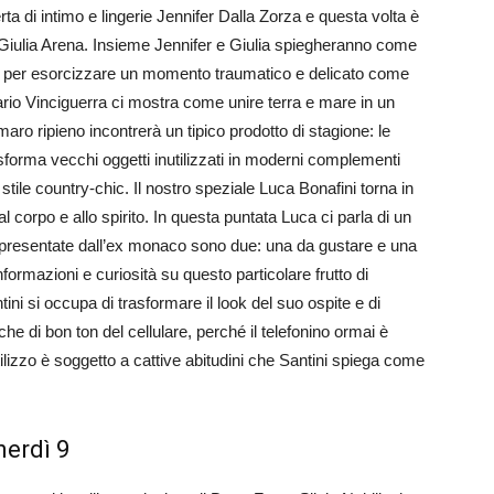
erta di intimo e lingerie Jennifer Dalla Zorza e questa volta è
ia Giulia Arena. Insieme Jennifer e Giulia spiegheranno come
ile per esorcizzare un momento traumatico e delicato come
Ilario Vinciguerra ci mostra come unire terra e mare in un
lamaro ripieno incontrerà un tipico prodotto di stagione: le
asforma vecchi oggetti inutilizzati in moderni complementi
tile country-chic. Il nostro speziale Luca Bonafini torna in
l corpo e allo spirito. In questa puntata Luca ci parla di un
tte presentate dall’ex monaco sono due: una da gustare e una
ormazioni e curiosità su questo particolare frutto di
ni si occupa di trasformare il look del suo ospite e di
nche di bon ton del cellulare, perché il telefonino ormai è
ilizzo è soggetto a cattive abitudini che Santini spiega come
nerdì 9