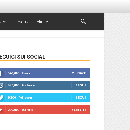
w
Serie TV
Altri
EGUICI SUI SOCIAL
540,000
Fans
MI PIACE
550,000
Follower
SEGUI
9,300
Follower
SEGUI
290,000
Iscritti
ISCRIVITI