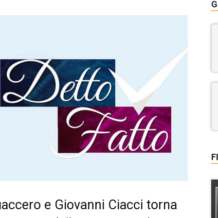
G
F
accero e Giovanni Ciacci torna