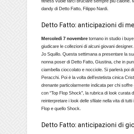
fitness vuole farci bruciare sempre più calorie.
dandy di Detto Fatto, Filippo Nardi.
Detto Fatto: anticipazioni di m
Mercoledì 7 novembre
tornano in studio i buye
giudicare le collezioni di alcuni giovani designe
Jo Squillo. Questa settimana a presentare la sua
nonna poser di Detto Fatto, Giustina, che in punt
ciambella cioccolato e nocciole. Si parlerà poi di
Peracchi. Poi è la volta dell’estetista cinica Cr
drenante particolarmente indicata per chi soffre d
con “Top Flop Shock”, la rubrica di look curata da
reinterpretare i look delle sfilate nella vita di tut
Flop e quello Shock.
Detto Fatto: anticipazioni di gi