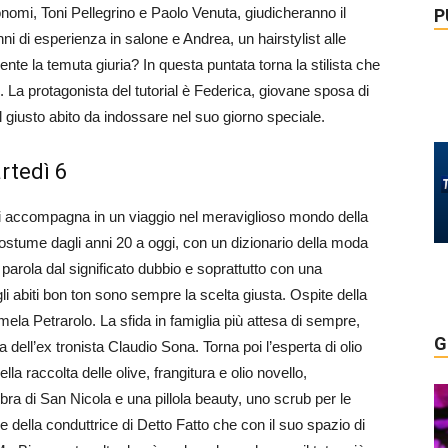
Bonomi, Toni Pellegrino e Paolo Venuta, giudicheranno il
P
i di esperienza in salone e Andrea, un hairstylist alle
te la temuta giuria? In questa puntata torna la stilista che
o. La protagonista del tutorial è Federica, giovane sposa di
il giusto abito da indossare nel suo giorno speciale.
rtedì 6
i accompagna in un viaggio nel meraviglioso mondo della
costume dagli anni 20 a oggi, con un dizionario della moda
arola dal significato dubbio e soprattutto con una
li abiti bon ton sono sempre la scelta giusta. Ospite della
ela Petrarolo. La sfida in famiglia più attesa di sempre,
G
dell’ex tronista Claudio Sona. Torna poi l’esperta di olio
la raccolta delle olive, frangitura e olio novello,
ra di San Nicola e una pillola beauty, uno scrub per le
e della conduttrice di Detto Fatto che con il suo spazio di