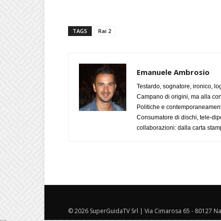
TAGS
Rai 2
Emanuele Ambrosio
Testardo, sognatore, ironico, l
Campano di origini, ma alla con
Politiche e contemporaneamente 
Consumatore di dischi, tele-dip
collaborazioni: dalla carta stam
© 2026 SuperGuidaTV Srl | Via Cimarosa 65 - 80127 Nap