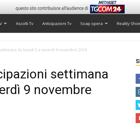
V
Ascolti Tv
Anticipazioni Tv
Soap opera
Reality Sho
i settimana da lunedì 5 a venerdì 9 novembre 2018
S
icipazioni settimana
nerdì 9 novembre