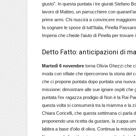
giusto”. In questa puntata i tre giurati Stefano 
lavoro di Matteo, un parrucchiere con quarant’ann
prime armi. Chi riuscirà a convincere maggiormen
fa sognare le spose di tutt’Italia, Pinella Passar
Imperia che chiede l’aiuto di Pinella per trovare 
Detto Fatto: anticipazioni di ma
Martedì
6 novembre
torna Olivia Ghezzi che c
moda con sfilate che ripercorrono la storia del 
che ci propone puntata dopo puntata una nuova p
missione: dimostrare alle sue ignare ospiti che g
puntata l’ex ragazza prodigio di Non è la Rai Pam
questa volta si consumerà tra la mamma e la zia 
Chiara Coricelli, che questa settimana ci parla del
proponendo una ricetta da gustare, la zuppa umb
labbra a base d’olio di oliva. Continua la mission