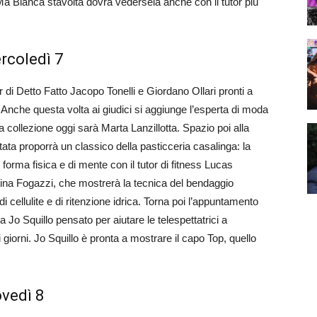
 Ma Bianca stavolta dovrà vedersela anche con il tutor più
ercoledì 7
r di Detto Fatto Jacopo Tonelli e Giordano Ollari pronti a
r. Anche questa volta ai giudici si aggiunge l’esperta di moda
 collezione oggi sarà Marta Lanzillotta. Spazio poi alla
ata proporrà un classico della pasticceria casalinga: la
 forma fisica e di mente con il tutor di fitness Lucas
istina Fogazzi, che mostrerà la tecnica del bendaggio
i cellulite e di ritenzione idrica. Torna poi l’appuntamento
 Jo Squillo pensato per aiutare le telespettatrici a
ti i giorni. Jo Squillo è pronta a mostrare il capo Top, quello
ovedì 8