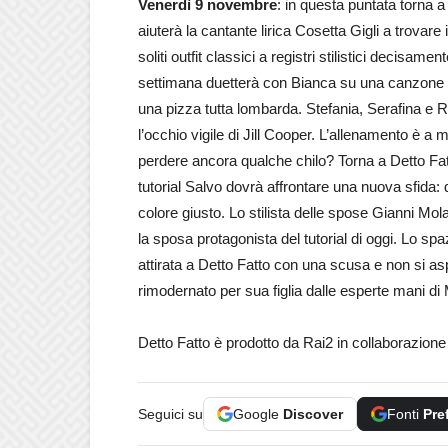
Venerdì 9 novembre
: in questa puntata torna a 
aiuterà la cantante lirica Cosetta Gigli a trovare
soliti outfit classici a registri stilistici decisam
settimana duetterà con Bianca su una canzone di
una pizza tutta lombarda. Stefania, Serafina e 
l’occhio vigile di Jill Cooper. L’allenamento è a mi
perdere ancora qualche chilo? Torna a Detto Fatto 
tutorial Salvo dovrà affrontare una nuova sfida:
colore giusto. Lo stilista delle spose Gianni Mol
la sposa protagonista del tutorial di oggi. Lo s
attirata a Detto Fatto con una scusa e non si a
rimodernato per sua figlia dalle esperte mani di
Detto Fatto è prodotto da Rai2 in collaborazion
Seguici su
Google
Discover
Fonti
Pre