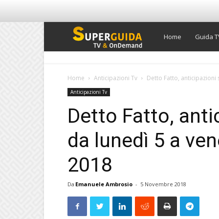
Super
Home
Guida T
Guida
Home
Anticipazioni Tv
Detto Fatto, anticipazion
Anticipazioni Tv
TV
Detto Fatto, ant
da lunedì 5 a ve
2018
Da
Emanuele Ambrosio
-
5 Novembre 2018