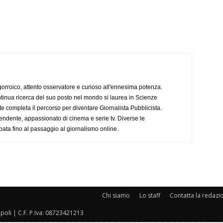
ogorroico, attento osservatore e curioso all'ennesima potenza.
tinua ricerca del suo posto nel mondo si laurea in Scienze
completa il percorso per diventare Giornalista Pubblicista.
endente, appassionato di cinema e serie tv. Diverse le
pata fino al passaggio al giornalismo online.
Chi siamo
Lo staff
Contatta la redazi
oli | C.F. P.Iva: 08723421213