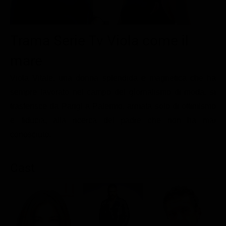
Le interviste in esclusiva
Tempesta D’amore
Temptation Island
Film da vedere
Il Paradiso delle signore
Ultima Fermata
Piattaforme streaming
Trama Serie Tv Viola come il
Un Posto al Sole
Talent show
Apple TV Plus
mare
Segreti di Famiglia
Infotainment
Discovery Plus
Viola Vitale, una donna splendida e magnetica che ha
The Family
Game Show
Disney plus
sempre lavorato nel campo del giornalismo di moda, si
trasferisce da Parigi a Palermo, armata solo di ottimismo
Uomini e Donne
NetFlix
e fiducia, alla ricerca del padre che non ha mai
Gossip
Now TV
conosciuto.
Sport in tv
Paramount Plus
Cartoni Anime e Manga
Prime Video
Cast
Vip e Personaggi Tv
RaiPlay
Musica
Oroscopo Paolo Fox