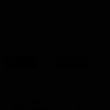
Ora in Onda
Serata
21:08
21:14
21:15
21:25
22:50
23:00
21:10
21:15
21:19
21:30
22:51
23:03
Lista Canali
Film in TV
SCARICA L'APP
FILM STASERA
GLI ULTIMI ARTICOLI
Programmi TV del pomeriggio di oggi | sabato 8