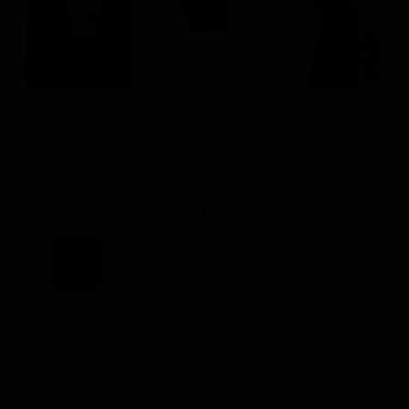
Classifiche
Can Yaman
Migliori film
Francesco Demir
Migliori Serie TV
Francesca
Antonino
D
Chillemi
Bruschetta
S
Viola Vitale
Leonardo Piazza
Dove vederlo ondemand
STREAMING
Flat
NOLEGGIA