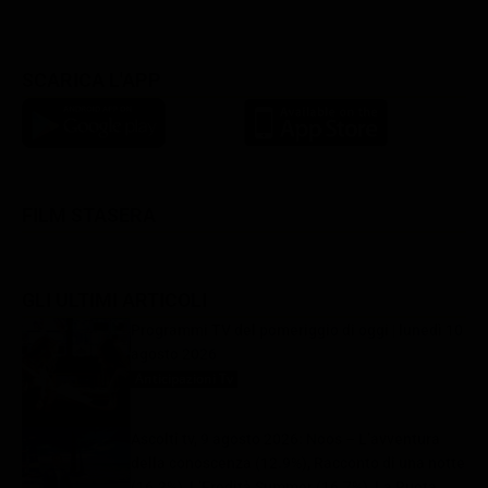
SCARICA L'APP
FILM STASERA
GLI ULTIMI ARTICOLI
Programmi TV del pomeriggio di oggi | lunedì 10
agosto 2026
Anticipazioni Tv
10 Agosto 2026
Ascolti tv, 9 agosto 2026: Noos – L’avventura
della conoscenza (12.9%), Racconto di una notte
(16.3%), L’Eredità Summer (16.7%), La Ruota