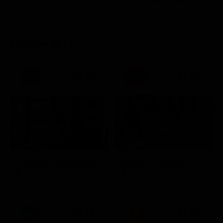
Queen Victoria
Prince Albert
Nancy Skerrett
K
Classifiche
Fr
Migliori film
STASERA IN TV
Migliori Serie TV
21:30
21:00
Stagione 1 - Ep. 5
Il giovane Montalbano
Europei di Atletica
Serie TV
Sport
21:15
21:33