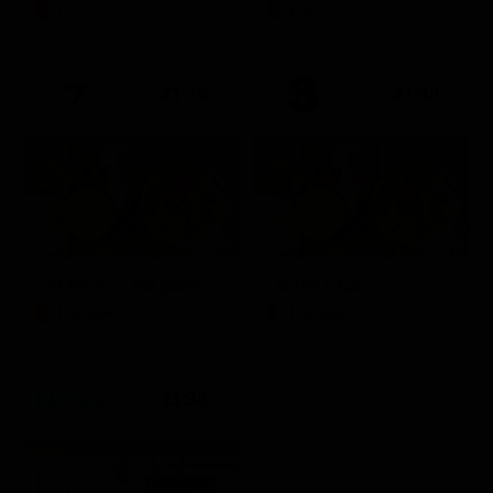
Film
Film
21:15
21:40
Sei felice? Una giornata con Crepet
Dinner Club
LifeStyle
LifeStyle
21:30