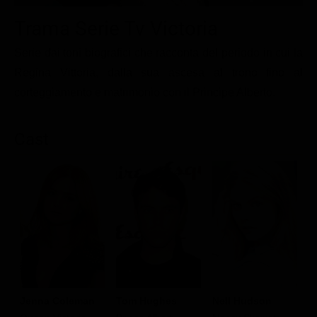
Le interviste in esclusiva
Tempesta D’amore
Temptation Island
Trama Serie Tv Victoria
Film da vedere
Il Paradiso delle signore
Ultima Fermata
Piattaforme streaming
Serie dai toni biografici che racconta del periodo in cui la
Un Posto al Sole
Regina Vittoria, dalla sua ascesa al trono fino al
Talent show
Apple TV Plus
Segreti di Famiglia
corteggiamento e matrimonio con il Principe Alberto.
Infotainment
Discovery Plus
The Family
Game Show
Disney plus
Cast
Uomini e Donne
NetFlix
Gossip
Now TV
Sport in tv
Paramount Plus
Cartoni Anime e Manga
Prime Video
Vip e Personaggi Tv
RaiPlay
Musica
Jenna Coleman
Tom Hughes
Nell Hudson
F
Oroscopo Paolo Fox