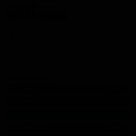
Little Big Italy
Mondo e Tendenze
Altri Canali DTV
Sky
Dazn
Rsi
SEGUICI SUI SOCIAL
540,000
Fans
MI PIACE
550,000
Follower
SEGUI
9,300
Follower
SEGUI
290,000
Iscritti
ISCRIVITI