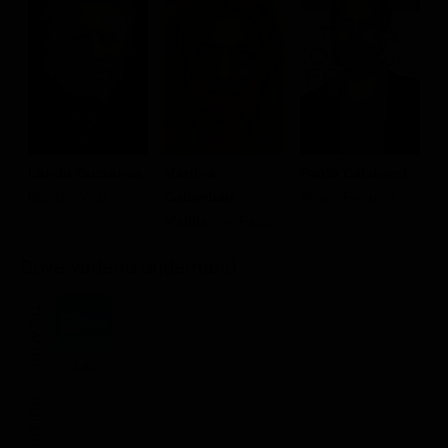
Classifiche
Migliori film
Migliori Serie TV
Lando Buzzanca
Paolo Calabresi
Martina
E
Basilio Corsi
Arturo Petrucci
Colombari
M
Maddalena Fabbri
Dove vederlo ondemand
STREAMING
Ads
NOLEGGIA