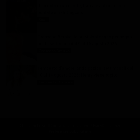
Racconto di una notte, trama e anticipazioni
puntate serali 9 agosto
Soap
9 Agosto 2026
Oroscopo Branko: le previsioni segno per segno
per la settimana dal 9 al 15 agosto 2026
Oroscopo Branko
9 Agosto 2026
Tempesta d’amore, anticipazioni settimanali dal
10 al 14 agosto 2026: Henry viene rapito
Tempesta D'amore
9 Agosto 2026
Chi siamo
Lo staff
Contatta la redazione
Privacy
Disclaimer
Preferenze pubblicitarie