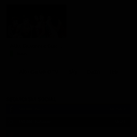
Aldo, Giovanni e Giacomo - Anplagghed
Teatro
Altri Canali DTV
Sky
Dazn
Rsi
SEGUICI SUI SOCIAL
540,000
Fans
MI PIACE
550,000
Follower
SEGUI
9,300
Follower
SEGUI