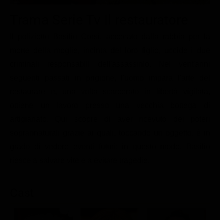
Le interviste in esclusiva
Tempesta D’amore
Temptation Island
Trama Serie Tv Il restauratore
Film da vedere
Il Paradiso delle signore
Ultima Fermata
Piattaforme streaming
Il poliziotto Basilio Corsi, accecato dalla rabbia per la
Un Posto al Sole
morte della moglie, incinta del loro figlio, uccide i due
Talent show
Apple TV Plus
Segreti di Famiglia
criminali responsabili dell'assassinio. Nei vent'anni
Infotainment
Discovery Plus
The Family
seguenti passati in prigione, l'uomo impara l'arte del
Game Show
Disney plus
restaurare e, una volta scarcerato in libertà vigilata,
ottiene un lavoro presso una vecchia bottega di
Uomini e Donne
NetFlix
artigianato. Qui scopre di aver ricevuto dei poteri
Gossip
Now TV
soprannaturali grazie ai quali, toccando un oggetto, è in
Sport in tv
Paramount Plus
grado di vedere eventi futuri: in questo modo, Basilio
Cartoni Anime e Manga
Prime Video
riesce a salvare vite e a evitare tragedie.
Vip e Personaggi Tv
RaiPlay
Cast
Musica
Oroscopo Paolo Fox