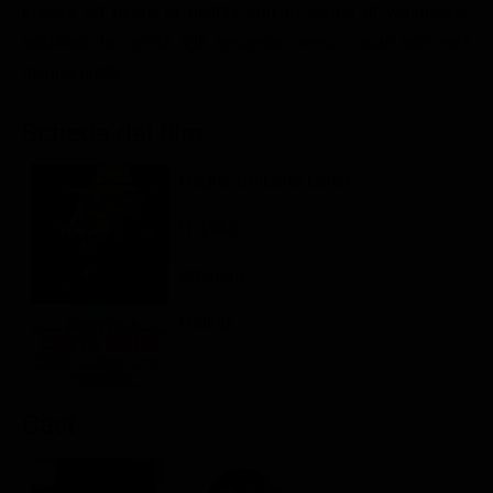
impara ad usare la pistola con lo scopo di vendicarsi,
Classifiche
iniziando la caccia agli assassini verso i quali non avrà
Migliori film
alcuna pietà.
Migliori Serie TV
Scheda del film
Regia: Umberto Lenzi
IT 1968
Western
Rating:
Cast