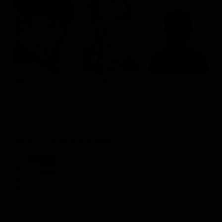
Peter Lee
John Ireland
E
Gloria F. Osuna
Lawrence
Douglas
C
Marjorie
Jim 'The Kid'
Slade
Dove vederlo ondemand
STREAMING
Ads