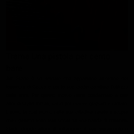
Le interviste in esclusiva
Tempesta D’amore
Temptation Island
Film da vedere
Il Paradiso delle signore
Ultima Fermata
Piattaforme streaming
Un Posto al Sole
Talent show
Apple TV Plus
Segreti di Famiglia
Infotainment
Discovery Plus
The Family
Game Show
Disney plus
Trama Una pistola per cento
Uomini e Donne
NetFlix
bare
Gossip
Now TV
Jim Slade è un soldato che appartiene all'ordine dei
Sport in tv
Paramount Plus
testimoni di Geova e per le sue credenze rifiuta l'utilizzo
delle armi. Per questo motivo viene condannato a due
Cartoni Anime e Manga
Prime Video
anni di lavori forzati, salvo poi essere graziato e radiato.
Vip e Personaggi Tv
RaiPlay
L'uomo fa così ritorno nella sua cittadina natale e scopre
Musica
che i genitori sono stati uccisi da una banda di criminali.
Slade decide allora di infrangere il suo giuramento e
Oroscopo Paolo Fox